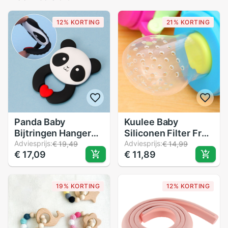
12% KORTING
21% KORTING
Panda Baby
Kuulee Baby
Bijtringen Hanger
Siliconen Filter Fruit
Ketting Accessoire
Adviesprijs:
Groente Mesh Bag
Adviesprijs:
€ 19,49
€ 14,99
€ 17,09
€ 11,89
Bpa Gratis Silicone
voor Baby siliconen
Chew Speelgoed
materiaal veilig en
niet giftig Netje
19% KORTING
12% KORTING