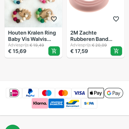
Houten Kralen Ring
2M Zachte
Baby Vis Walvis
Rubberen Band
Bloem Bijtring
Adviesprijs:
Voor Meubelen Kast
Adviesprijs:
€ 19,49
€ 20,09
€ 15,69
€ 17,59
Veiligheid Kauwen
Muur Edge Guards
Ketting Armband
Kinderen Baby
Band Speelgoed
Veiligheid Hoek
Bescherming