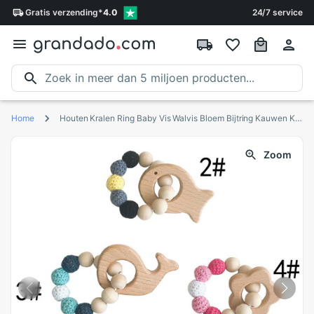
Gratis
verzending
*
4.0
24/7 service
Home
Houten Kralen Ring Baby Vis Walvis Bloem Bijtring Kauwen Ketting Armband Band Speelgoed
Zoom