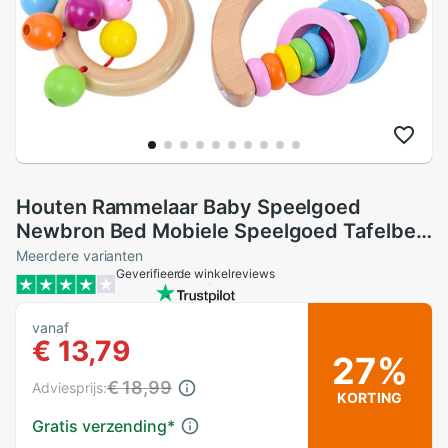
Houten Rammelaar Baby Speelgoed
Newbron Bed Mobiele Speelgoed Tafelbel
Musical Instrument Educatief Peuter
Meerdere varianten
Geverifieerde winkelreviews
Bijtring Rammelaars Baby Speelgoed 0-12
maand
vanaf
€ 13,79
27%
€ 18,99
Adviesprijs:
KORTING
Gratis verzending
*