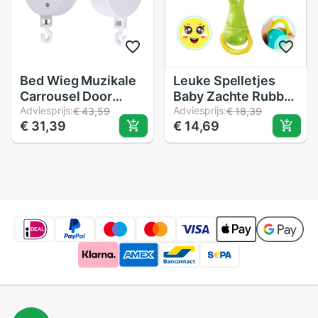
Bed Wieg Muzikale
Leuke Spelletjes
Carrousel Door
Baby Zachte Rubber
Mobiele Bed Bel
Adviesprijs:
Bijtring Rammelaar
Adviesprijs:
€ 43,59
€ 18,39
€ 31,39
€ 14,69
Ondersteuning Arm
Staaf Multi-
Cradle + Muziek
Functionele
Doos Met
Rammelaar Stok
Touw/Automatische
Met Bijtring Baby
Carillon Muziek
Hand Houden
doos (Zonder
Speelgoed