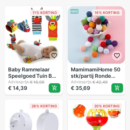
11% KORTING
16% KORTING
Baby Rammelaar
MamimamiHome 50
Speelgoed Tuin Bug
stk/partij Ronde
Pols Rattle And Foot
Adviesprijs:
Houten Kralen
Adviesprijs:
€ 16,09
€ 42,49
€ 14,39
€ 35,69
Sokken Dier Leuke
Gehaakte Kleur Mix
Cartoon Baby
Bal 16-20mm Hout
Sokken Rammelaar
Bijtring Decoratie
28% KORTING
20% KORTING
Speelgoed
Baby Rammelaar
Speelgoed
accessoires