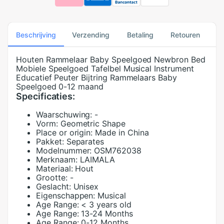
Beschrijving
Verzending
Betaling
Retouren
Houten Rammelaar Baby Speelgoed Newbron Bed
Mobiele Speelgoed Tafelbel Musical Instrument
Educatief Peuter Bijtring Rammelaars Baby
Speelgoed 0-12 maand
Specificaties:
Waarschuwing:
-
Vorm:
Geometric Shape
Place or origin:
Made in China
Pakket:
Separates
Modelnummer:
OSM762038
Merknaam:
LAIMALA
Materiaal:
Hout
Grootte:
-
Geslacht:
Unisex
Eigenschappen:
Musical
Age Range:
< 3 years old
Age Range:
13-24 Months
Age Range:
0-12 Months