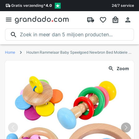
Gratis
verzending
*
4.0
24/7 service
Home
Houten Rammelaar Baby Speelgoed Newbron Bed Mobiele Speelgoed Tafelbel Musical Instrument Educatief Peuter Bijtring Rammelaars Baby Speelgoed 0-12 maand
Zoom