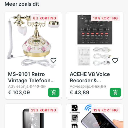
Meer zoals dit
8% KORTING
19% KORTING
MS-9101 Retro
ACEHE V8 Voice
Vintage Telefoon
Recorder &
Imitatie Antieke
Adviesprijs:
Geluidskaart Set -
Adviesprijs:
€ 112,09
€ 53,99
€ 103,09
€ 43,89
Telefoon Voor
Draagbare
Home Office Vaste
Microfoon voor Live
Apparatuur
Uitzending &
23% KORTING
12% KORTING
Computer Opname