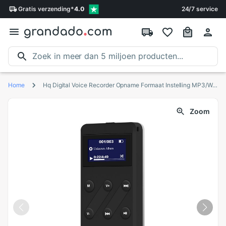
Gratis
verzending
*
4.0
24/7 service
Home
Hq Digital Voice Recorder Opname Formaat Instelling MP3/Wav/Act Ondersteuning MP3, Wma, Wmv, asf, Wav, Ape, Flac Muziek Formaat Afspelen
Zoom