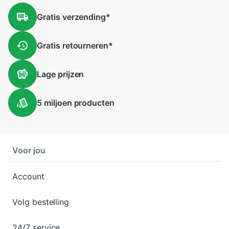
Gratis
verzending
*
Gratis
retourneren
*
Lage
prijzen
5 miljoen
producten
Voor jou
Account
Volg bestelling
24/7 service