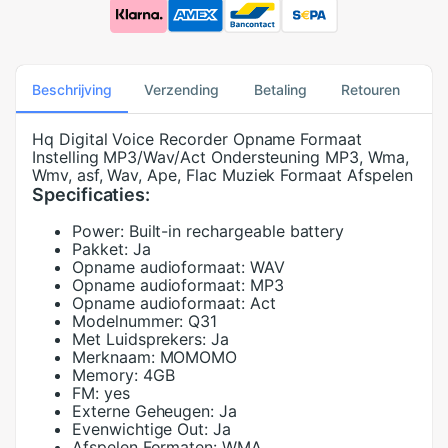
Beschrijving
Verzending
Betaling
Retouren
Hq Digital Voice Recorder Opname Formaat
Instelling MP3/Wav/Act Ondersteuning MP3, Wma,
Wmv, asf, Wav, Ape, Flac Muziek Formaat Afspelen
Specificaties:
Power:
Built-in rechargeable battery
Pakket:
Ja
Opname audioformaat:
WAV
Opname audioformaat:
MP3
Opname audioformaat:
Act
Modelnummer:
Q31
Met Luidsprekers:
Ja
Merknaam:
MOMOMO
Memory:
4GB
FM:
yes
Externe Geheugen:
Ja
Evenwichtige Out:
Ja
Afspelen Formaten:
WMA