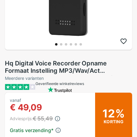
Hq Digital Voice Recorder Opname
Formaat Instelling MP3/Wav/Act
Ondersteuning MP3, Wma, Wmv, asf, Wav,
Meerdere varianten
Geverifieerde winkelreviews
Ape, Flac Muziek Formaat Afspelen
vanaf
€ 49,09
12%
€ 55,49
Adviesprijs:
KORTING
Gratis verzending
*