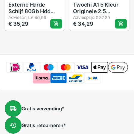
Externe Harde
Twochi A1 5 Kleur
Schijf 80Gb Hdd
Originele 2.5
Usb 2.0 Hd Externo
Adviesprijs:
''USB3.0 Externe
Adviesprijs:
€ 40,99
€ 37,29
€ 35,29
€ 34,29
Voor Desktop En
Harde Schijf 60Gb
Laptop Disco Duro
Opslag Draagbare
Externo 80G Harde
Hdd Disk Plug En
schijf
Play op Verkoop
Gratis
verzending
*
Gratis
retourneren
*