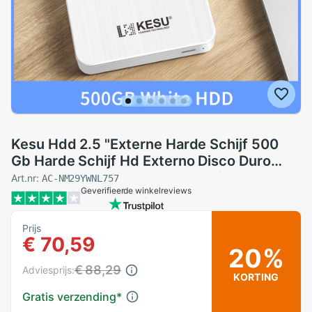
Kesu Hdd 2.5 "Externe Harde Schijf 500
Gb Harde Schijf Hd Externo Disco Duro
Externe Draagbare Harde Schijf Voor pc,
Art.nr:
AC-NM29YWNL757
Geverifieerde winkelreviews
mac, Desktop,Laptop
Prijs
€ 70,59
20%
€ 88,29
Adviesprijs:
KORTING
Gratis verzending
*