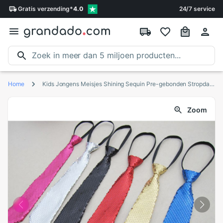
Gratis
verzending
*
4.0
24/7 service
Home
Kids Jongens Meisjes Shining Sequin Pre-gebonden Stropdas Party Kostuum Foto Prop
Zoom