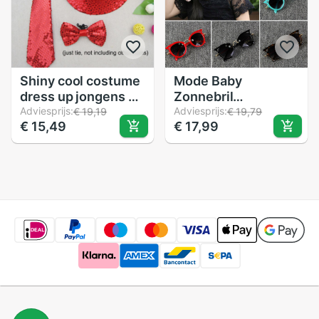
Shiny cool costume
Mode Baby
dress up jongens en
Zonnebril
meisjes glanzende
Adviesprijs:
Accessoires Kid Bril
Adviesprijs:
€ 19,19
€ 19,79
€ 15,49
€ 17,99
pailletten pre-
Jongen Meisje Bril
geïnstalleerd tie
UV400
party kostuum
Bescherming
props
Outdoor Kat Vorm
Zonnebril