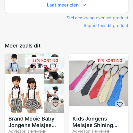
Laat meer zien
Stel een vraag over het product
Rapporteer dit product
Meer zoals dit
28% KORTING
11% KORTING
Brand Mooie Baby
Kids Jongens
Jongens Meisjes
Meisjes Shining
Clip-On Bretel Y-
Adviesprijs:
Sequin Pre-
Adviesprijs:
€ 15,89
€ 20,19