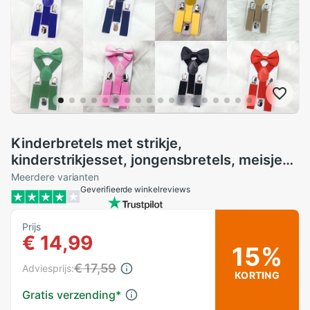
Kinderbretels met strikje,
kinderstrikjesset, jongensbretels, meisjes
verstelbare bretels,
Meerdere varianten
Geverifieerde winkelreviews
babybruiloftsstropdassen, accessoires
Prijs
€ 14,99
15%
€ 17,59
Adviesprijs:
KORTING
Gratis verzending
*