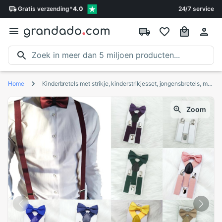
Gratis
verzending
*
4.0
24/7 service
Home
Kinderbretels met strikje, kinderstrikjesset, jongensbretels, meisjes verstelbare bretels, babybruiloftsstropdassen, accessoires
Zoom