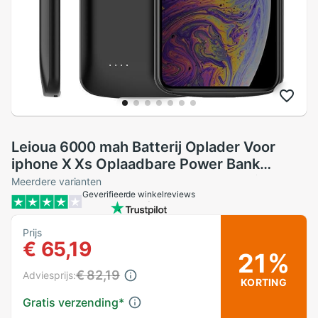
Leioua 6000 mah Batterij Oplader Voor
iphone X Xs Oplaadbare Power Bank
Externe Backup Charger Case Voor iPhone
Meerdere varianten
Geverifieerde winkelreviews
X XS
Prijs
€ 65,19
21%
€ 82,19
Adviesprijs:
KORTING
Gratis verzending
*