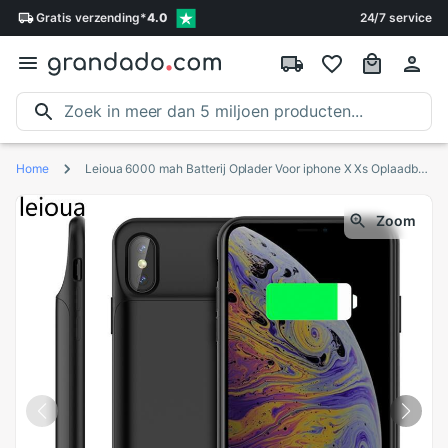
Gratis
verzending
*
4.0
24/7 service
Home
Leioua 6000 mah Batterij Oplader Voor iphone X Xs Oplaadbare Power Bank Externe Backup Charger Case Voor iPhone X XS
Zoom