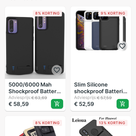
8% KORTING
9% KORTING
5000/6000 Mah
Slim Silicone
Shockproof Battery
shockproof Batterij
Charger Case Voor
Adviesprijs:
Charger Cases voor
Adviesprijs:
€ 63,69
€ 57,59
€ 58,59
€ 52,59
Samsung Galaxy
iPhone 11 Pro Max
Note 10 Plus Usb
Power Bank Case
Power Bank Case
Externe Pack
8% KORTING
13% KORTING
Uitgebreide Batterij
charger case voor
beugel Cover
iPhone 11