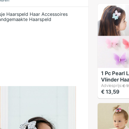
sje Haarspeld Haar Accessoires
 Handgemaakte Haarspeld
1 Pc Pearl 
Vlinder Haa
Sneeuw Ga
Adviesprijs:
€ 1
€ 13,59
Meisjes Ba
Haarspelde
Vrouwen H
Side Clip H
accessoire