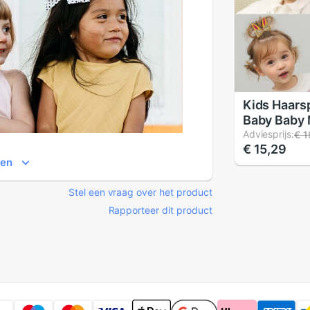
Kids Haars
Baby Baby 
Cartoon R
Adviesprijs:
€ 1
€ 15,29
Haarspeld 
ien
Haarspeldj
Hoofddekse
Stel een vraag over het product
Meisjes #
Rapporteer dit product