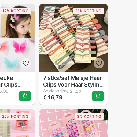
12% KORTING
21% KORTING
Leuke
7 stks/set Meisje Haar
r Clips
Clips voor Haar Styling
ren Prinses
Matte Scrub Snap Clip
Adviesprijs:
5,39
€ 21,29
€ 16,79
by
Pin Kinderen Vrouwen
n Barrette
Kids Haarspelden
aarspelden
Baby Accessoires
22% KORTING
8% KORTING
aar
s