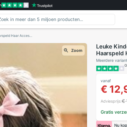
n
Leuke Kinderen Prinses Hoofdtooi Baby Meisje Haarspeld Haar Accessoires Meisjes Prinses Pailletten Bows Hair Clips Handgemaakte Haarspeld
Leuke Kind
Zoom
Haarspeld 
Pailletten
Meerdere varian
G
Haarspeld
vanaf
€ 12,
€ 
Adviesprijs:
Gratis verz
Nu kop