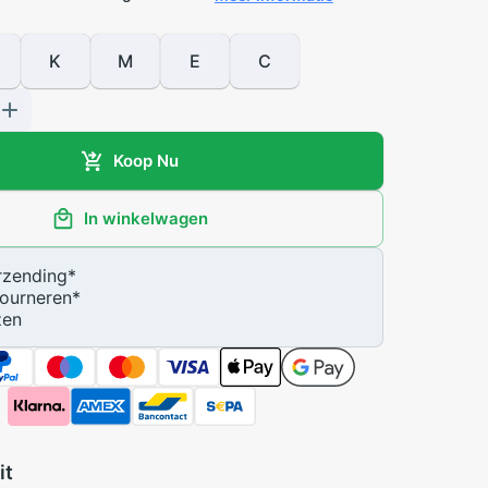
K
M
E
C
Koop Nu
In winkelwagen
zending
*
ourneren
*
zen
it