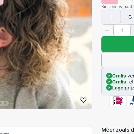
Kies een variant:
I
G
Gratis
ver
Gratis
ret
Lage
prij
Meer zoals d
ouren