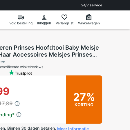
24/7 service
Volg bestelling
Verlanglijst
Winkelwagen
Inloggen
eren Prinses Hoofdtooi Baby Meisje
Haar Accessoires Meisjes Prinses
 Bows Hair Clips Handgemaakte
ten
everifieerde winkelreviews
99
27%
17,89
KORTING
ending
*
en. Binnen 30 dagen betalen.
Meer informatie