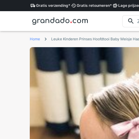
Gratis
verzending
*
Gratis
retourneren
*
Lage
prijze
Home