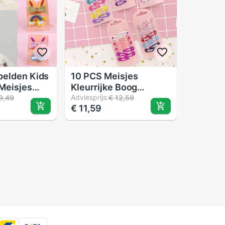
pelden Kids
10 PCS Meisjes
Meisjes
Kleurrijke Boog
egenboog
Haarspelden Haar
Adviesprijs:
9,49
€ 12,59
€ 11,59
Haarspeld
Haarspeldjes Kinderen
es
Accessoires Leuke
ls Voor
Baby Meisjes
39
Hoofddeksels Haar
Clip