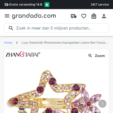
Gratis
verzending
*
4.0
24/7 service
Home
Luxy Oostenrijk Rhinestones Haarspelden Leuke Ster Vrouwen Haar Clip Wedding Bridal Accessoires Meisjes Sieraden Met Box
Zoom