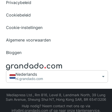
Privacybeleid
Cookiebeleid
Cookie-instellingen
Algemene voorwaarden
Bloggen
Nederlands
nl.grandado.com
Mediapress Ltd.
,
Rm 816, Level 8, Landmark North, 39 Lung
Sum Avenue, Sheung Shui NT, Hong Kong SAR
,
BR 65413206
Hulp nodig? Neem contact met ons op via
info@nl.grandado.com of ga naar onze
klantenservice
.