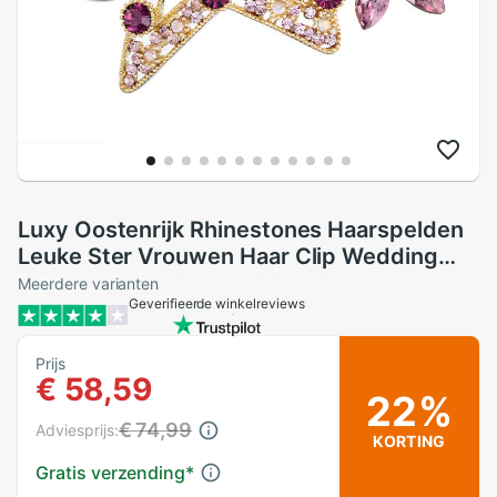
Luxy Oostenrijk Rhinestones Haarspelden
Leuke Ster Vrouwen Haar Clip Wedding
Bridal Accessoires Meisjes Sieraden Met
Meerdere varianten
Geverifieerde winkelreviews
Box
Prijs
€ 58,59
22%
€ 74,99
Adviesprijs:
KORTING
Gratis verzending
*