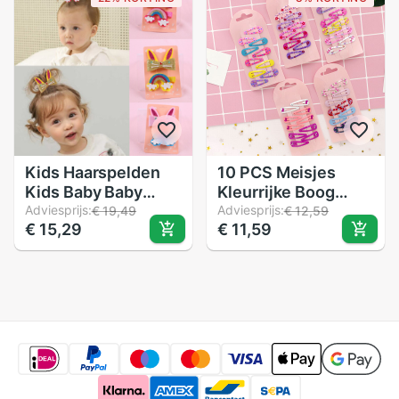
Haarspelden Side
Baby Accessoires
Clip Haar
accessoires
Kids Haarspelden
10 PCS Meisjes
Kids Baby Baby
Kleurrijke Boog
Meisjes Cartoon
Adviesprijs:
Haarspelden Haar
Adviesprijs:
€ 19,49
€ 12,59
€ 15,29
€ 11,59
Regenboog
Haarspeldjes
Haarspeld
Kinderen
Haarspeld
Accessoires Leuke
Haarspeldjes
Baby Meisjes
Hoofddeksels Voor
Hoofddeksels Haar
Meisjes #39
Clip