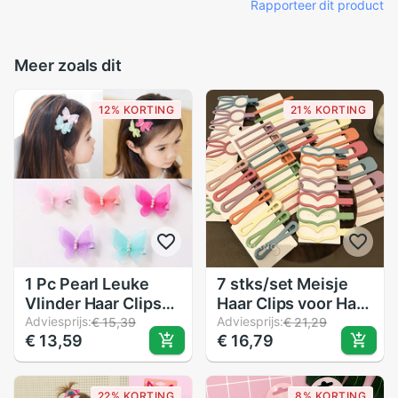
Rapporteer dit product
Meer zoals dit
12% KORTING
21% KORTING
1 Pc Pearl Leuke
7 stks/set Meisje
Vlinder Haar Clips
Haar Clips voor Haar
Sneeuw Garen
Adviesprijs:
Styling Matte Scrub
Adviesprijs:
€ 15,39
€ 21,29
€ 13,59
€ 16,79
Prinses Meisjes
Snap Clip Pin
Baby Haarspelden
Kinderen Vrouwen
Barrette Vrouwen
Kids Haarspelden
22% KORTING
8% KORTING