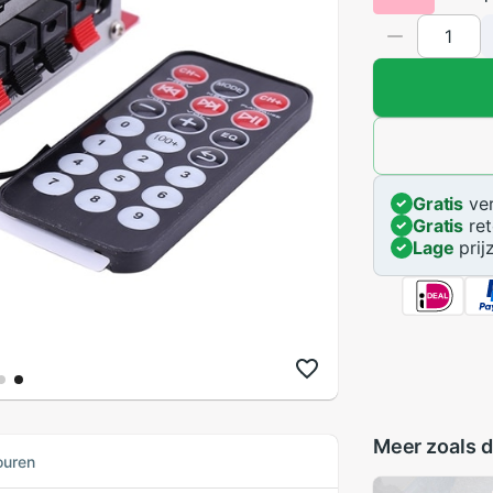
Gratis
ver
Gratis
ret
Lage
prij
Meer zoals d
ouren