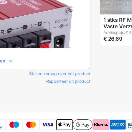
1 stks RF 
Vaste Verz
4.0 ghz
Adviesprijs:
€ 3
€ 26,69
ien
Stel een vraag over het product
Rapporteer dit product