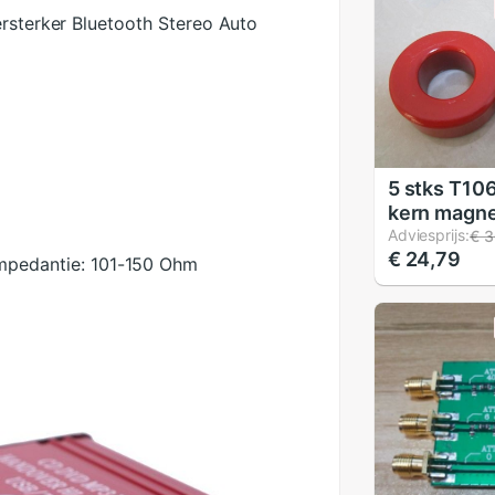
ersterker Bluetooth Stereo Auto
5 stks T106
kern magne
hoge frequ
Adviesprijs:
€ 3
€ 24,79
as ring
mpedantie:
101-150 Ohm