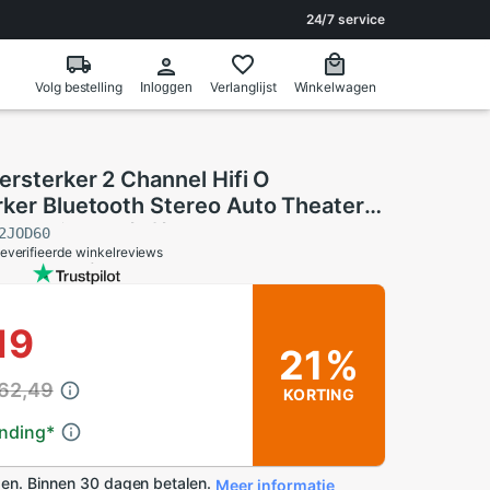
24/7 service
Volg bestelling
Verlanglijst
Winkelwagen
Inloggen
ersterker 2 Channel Hifi O
rker Bluetooth Stereo Auto Theater
m Radio Usb/Tf/Aux
2JOD60
everifieerde winkelreviews
19
21%
 62,49
KORTING
ending
*
en. Binnen 30 dagen betalen.
Meer informatie