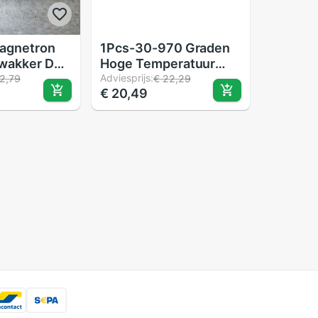
Magnetron
1Pcs-30-970 Graden
wakker DC-
Hoge Temperatuur
Thermokoppel
Adviesprijs:
2,79
€ 22,29
€ 20,49
Thermometer
Thermokoppel
Thermometer 1000
Graden Sturen Digitale
Display