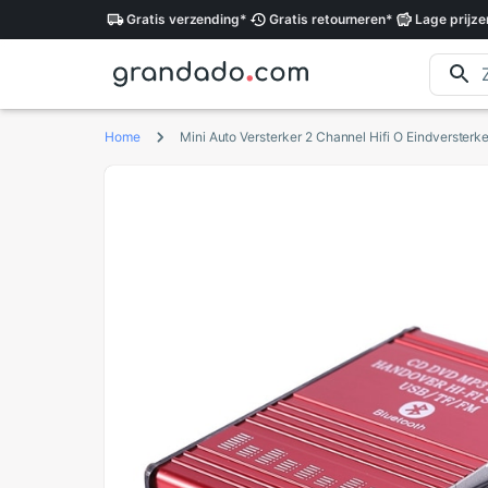
Gratis
verzending
*
Gratis
retourneren
*
Lage
prijze
Home