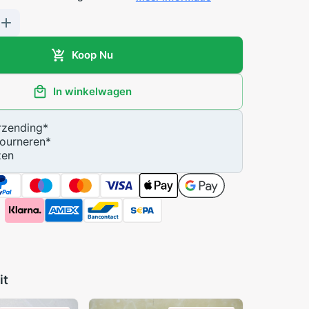
Koop Nu
In winkelwagen
zending
*
ourneren
*
zen
it