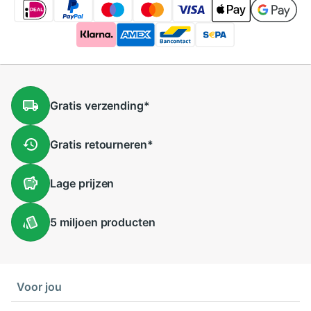
luidsprekers of ondersteuning voor
extern geheugen?
Nee, deze mini recorder heeft geen ingebouwde
luidsprekers en ondersteunt geen extern
geheugen. Hij is gericht op efficiënte audio-
opname en weergave via aangesloten apparaten.
Gratis
verzending
*
Gratis
retourneren
*
Lage
prijzen
5 miljoen
producten
Voor jou