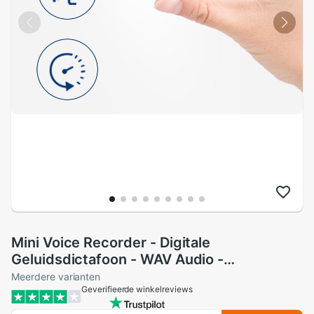
Mini Voice Recorder - Digitale
Geluidsdictafoon - WAV Audio -
42x37x9.6mm
Meerdere varianten
Geverifieerde winkelreviews