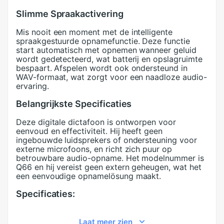
Slimme Spraakactivering
Mis nooit een moment met de intelligente
spraakgestuurde opnamefunctie. Deze functie
start automatisch met opnemen wanneer geluid
wordt gedetecteerd, wat batterij en opslagruimte
bespaart. Afspelen wordt ook ondersteund in
WAV-formaat, wat zorgt voor een naadloze audio-
ervaring.
Belangrijkste Specificaties
Deze digitale dictafoon is ontworpen voor
eenvoud en effectiviteit. Hij heeft geen
ingebouwde luidsprekers of ondersteuning voor
externe microfoons, en richt zich puur op
betrouwbare audio-opname. Het modelnummer is
Q66 en hij vereist geen extern geheugen, wat het
een eenvoudige opnamelösung maakt.
Specificaties:
Gebalanceerde Uitvoer:
Nee
Afmetingen (BxHxD):
42*37*9.6mm
Laat meer zien