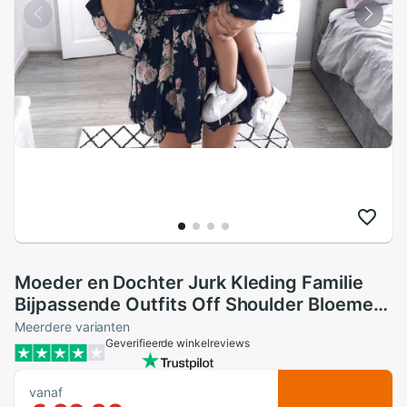
Moeder en Dochter Jurk Kleding Familie
Bijpassende Outfits Off Shoulder Bloemen
Zomer Vrouwen Meisjes Boho Jurken
Meerdere varianten
Geverifieerde winkelreviews
Zonnejurk
vanaf