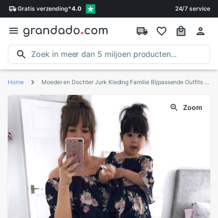
Gratis
verzending
*
4.0
24/7 service
Home
Moeder en Dochter Jurk Kleding Familie Bijpassende Outfits Off Shoulder Bloemen Zomer Vrouwen Meisjes Boho Jurken Zonnejurk
Zoom