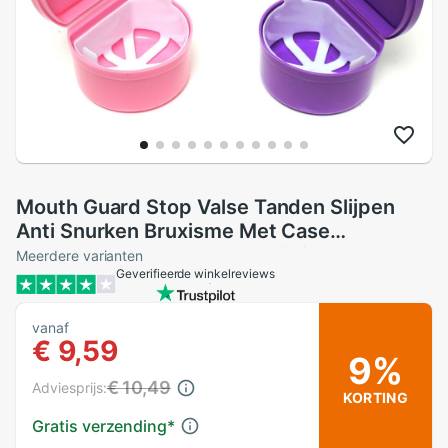
Mouth Guard Stop Valse Tanden Slijpen
Anti Snurken Bruxisme Met Case
Opbergdoos Slaap Steun Elimineert
Meerdere varianten
Geverifieerde winkelreviews
Snurken
vanaf
€ 9,59
9%
€ 10,49
Adviesprijs:
KORTING
Gratis verzending
*