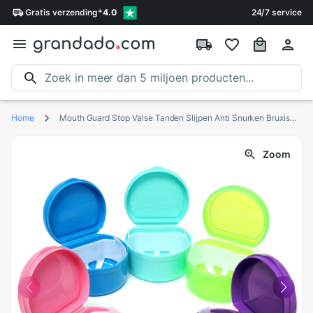
Gratis
verzending
*
4.0
24/7 service
Home
Mouth Guard Stop Valse Tanden Slijpen Anti Snurken Bruxisme Met Case Opbergdoos Slaap Steun Elimineert Snurken
Zoom