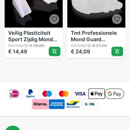
Veilig Plasticiteit
Tmt Professionele
Sport Zijdig Mond
Mond Guard
Guard Boksen
Adviesprijs:
Volwassen Karate
Adviesprijs:
€ 16,69
€ 31,29
€ 14,49
€ 24,09
Basketbal Tanden
Muay
Protector Cover
Beschermende
Tanden Guard Sport
Voetbal Basketbal
Boksen Kids
Bruxisme
Gebitsbeschermer