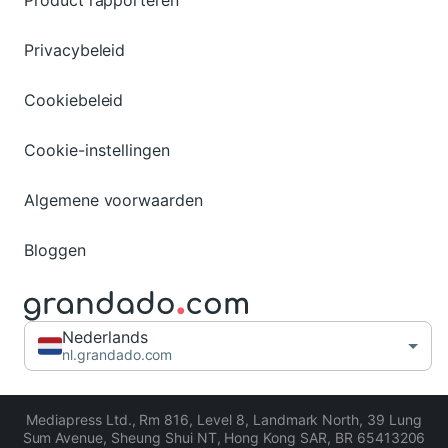
Product rapporteren
Privacybeleid
Cookiebeleid
Cookie-instellingen
Algemene voorwaarden
Bloggen
Nederlands
nl.grandado.com
Mediapress Ltd.
,
Rm 816, Level 8, Landmark North, 39 Lung
Sum Avenue, Sheung Shui NT, Hong Kong SAR
,
BR 65413206