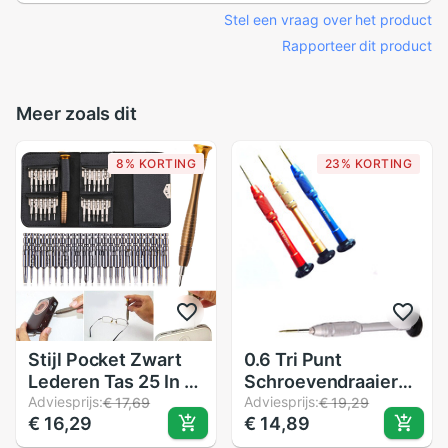
Stel een vraag over het product
Rapporteer dit product
Meer zoals dit
8% KORTING
23% KORTING
Stijl Pocket Zwart
0.6 Tri Punt
Lederen Tas 25 In 1
Schroevendraaier
Schroevendraaier
Adviesprijs:
Reparatie Triwing
Adviesprijs:
€ 17,69
€ 19,29
€ 16,29
€ 14,89
Set Mobiele
Tool Voor Iphone 7 7
Telefoon Reparatie
Plus Willekeurige