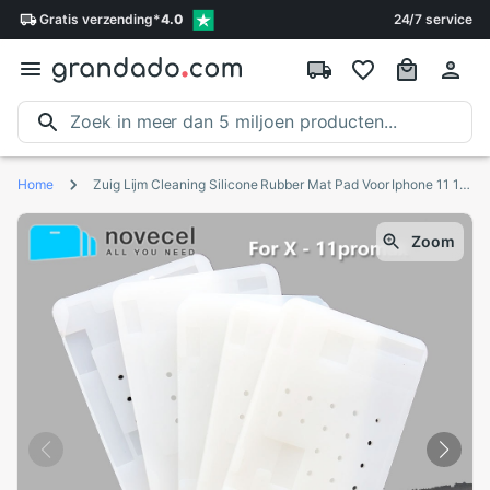
Gratis
verzending
*
4.0
24/7 service
Home
Zuig Lijm Cleaning Silicone Rubber Mat Pad Voor Iphone 11 12 13 Pro Max X Xs Max Opengevouwen Flex Kabel oca Lijm Verwijder Lcd Reparatie
Zoom