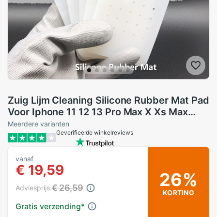
Zuig Lijm Cleaning Silicone Rubber Mat Pad
Voor Iphone 11 12 13 Pro Max X Xs Max
Opengevouwen Flex Kabel oca Lijm
Meerdere varianten
Geverifieerde winkelreviews
Verwijder Lcd Reparatie
vanaf
€ 19,59
26%
€ 26,59
Adviesprijs:
KORTING
Gratis verzending
*