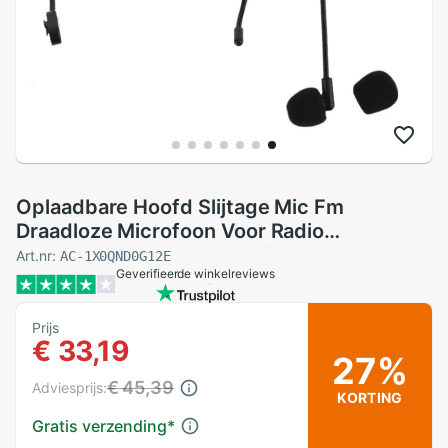
Oplaadbare Hoofd Slijtage Mic Fm
Draadloze Microfoon Voor Radio
Luidspreker Gids Onderwijs Toespraak
Art.nr:
AC-1X0QND0G12E
Geverifieerde winkelreviews
Vergadering Megafoon
Prijs
€ 33,19
27%
€ 45,39
Adviesprijs:
KORTING
Gratis verzending
*