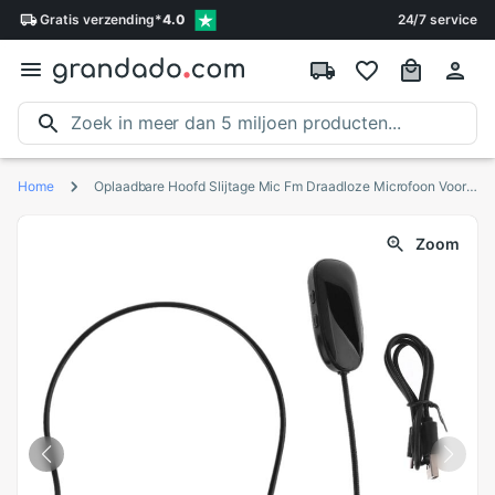
Gratis
verzending
*
4.0
24/7 service
Home
Oplaadbare Hoofd Slijtage Mic Fm Draadloze Microfoon Voor Radio Luidspreker Gids Onderwijs Toespraak Vergadering Megafoon
Zoom