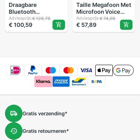
Draagbare
Taille Megafoon Met
Bluetooth
Microfoon Voice
Megafoon Voice
Adviesprijs:
Versterker Booster
Adviesprijs:
€ 126,79
€ 74,09
€ 100,59
€ 57,89
Versterker Booster
Luidspreker MP3
Headset Microfoon
Speaker FM Radio
Luidspreker MP3
Voor Leraar Tour
Speler Fm Radio
Guide Sales
Leraar Gids
Promotion
Gratis
verzending
*
Gratis
retourneren
*