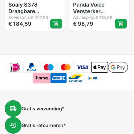
Soaiy S378
Panda Voice
Draagbare
Versterker
Megafoon Voice
Adviesprijs:
2200mAh
Adviesprijs:
€ 227,09
€ 113,59
€ 184,59
€ 98,79
Versterker
Muziekspeler
Luidspreker Super
Draagbare
Mini Outdoor Reizen
Onderwijs
Bedrade
Megafoon met Mic
Lichtgewicht
Ondersteuning TF
Luidspreker
AUX USB MP3/
Ondersteuning TF
wma-formaat
USB
Gratis
verzending
*
Gratis
retourneren
*