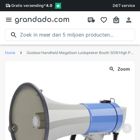
Gratis
verzending
*
4.0
24/7 service
Home
Outdoor Handheld Megafoon Luidspreker Booth 50W High Power Recordable Luidspreker Tweeter
Zoom