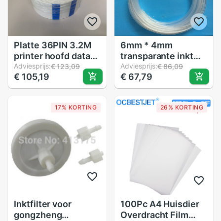
Platte 36PIN 3.2M
6mm * 4mm
printer hoofd data
transparante inkt
kabel voor Roland
Adviesprijs:
buis voor printer
Adviesprijs:
€ 123,09
€ 86,09
€ 105,19
€ 67,79
FJ540 FJ740 RS640
bulkinktsysteem/CISS
plotter
inkt buis (20 M)
grootformaat
17% KORTING
26% KORTING
printer
Inktfilter voor
100Pc A4 Huisdier
gongzheng
Overdracht Film