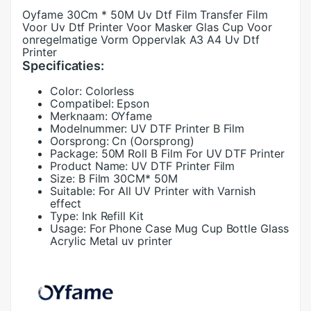
Oyfame 30Cm * 50M Uv Dtf Film Transfer Film
Voor Uv Dtf Printer Voor Masker Glas Cup Voor
onregelmatige Vorm Oppervlak A3 A4 Uv Dtf
Printer
Specificaties:
Color:
Colorless
Compatibel:
Epson
Merknaam:
OYfame
Modelnummer:
UV DTF Printer B Film
Oorsprong:
Cn (Oorsprong)
Package:
50M Roll B Film For UV DTF Printer
Product Name:
UV DTF Printer Film
Size:
B Film 30CM* 50M
Suitable:
For All UV Printer with Varnish
effect
Type:
Ink Refill Kit
Usage:
For Phone Case Mug Cup Bottle Glass
Acrylic Metal uv printer