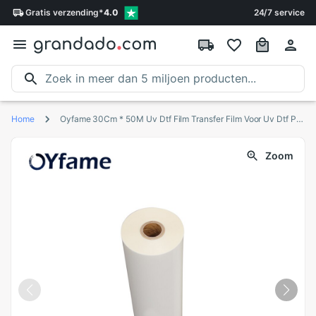
Gratis
verzending
*
4.0
24/7 service
Home
Oyfame 30Cm * 50M Uv Dtf Film Transfer Film Voor Uv Dtf Printer Voor Masker Glas Cup Voor onregelmatige Vorm Oppervlak A3 A4 Uv Dtf Printer
Zoom