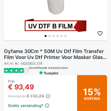
Oyfame 30Cm * 50M Uv Dtf Film Transfer
Film Voor Uv Dtf Printer Voor Masker Glas
Cup Voor onregelmatige Vorm Oppervlak
Art.nr:
AC-GX2Q3D2L31R
Geverifieerde winkelreviews
A3 A4 Uv Dtf Printer
Prijs
€ 93,49
15%
€ 110,29
Adviesprijs:
KORTING
Gratis verzending
*