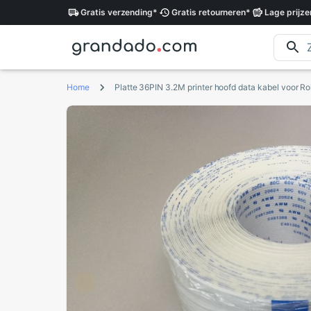
Gratis
verzending
*
Gratis
retourneren
*
Lage
prijze
Home