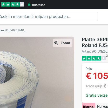
n
Platte 36PIN 3.2M printer hoofd data kabel voor Roland FJ540 FJ740 RS640 plotter grootformaat printer
Platte 36PI
Zoom
Roland FJ5
grootformaa
Art.nr:
AC-JNZ6L
G
Prijs
€ 105
€
Adviesprijs:
Gratis verz
Nu kop