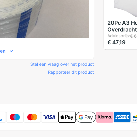
20Pc A3 Hu
Overdracht
Directe Ov
Adviesprijs:
€ 6
€ 47,19
Film Afdru
Dtf Inkt Af
ien
Huisdier Fi
Afdrukken 
Stel een vraag over het product
Overdrach
Rapporteer dit product