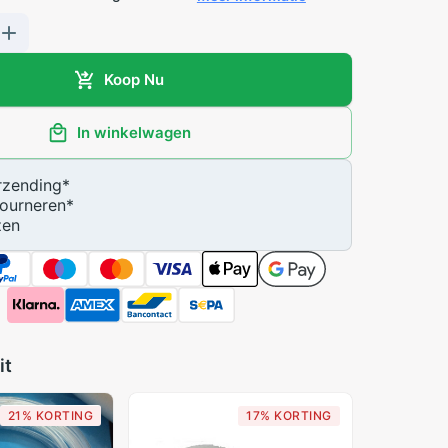
Koop Nu
In winkelwagen
zending
*
ourneren
*
zen
it
21% KORTING
17% KORTING