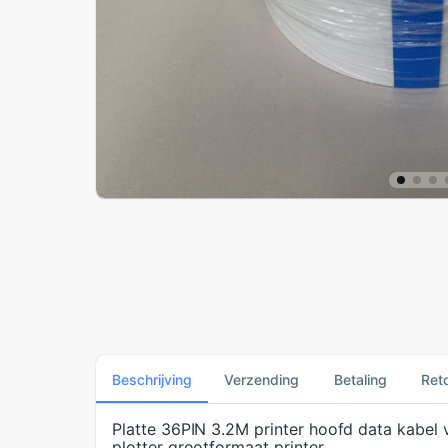
Beschrijving
Verzending
Betaling
Ret
Platte 36PIN 3.2M printer hoofd data kabe
plotter grootformaat printer