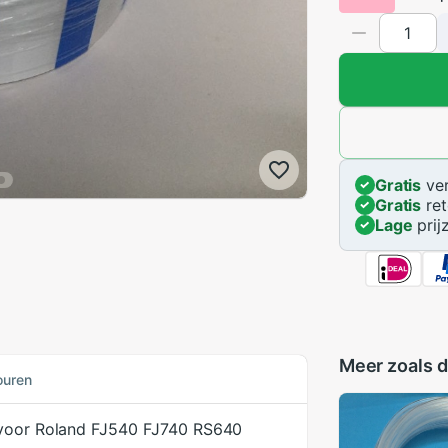
Gratis
ver
Gratis
ret
Lage
prij
Meer zoals d
ouren
l voor Roland FJ540 FJ740 RS640