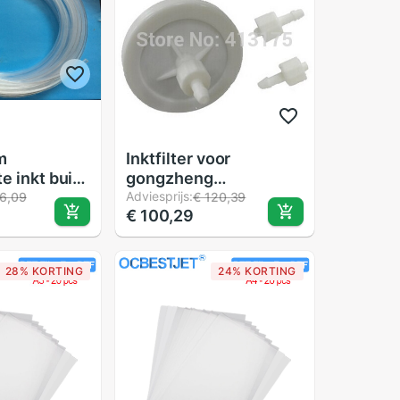
m
Inktfilter voor
e inkt buis
gongzheng
r
inkjetprinter met grote
Adviesprijs:
6,09
€ 120,39
€ 100,29
steem/CISS
schijf en solventinkt
20 M)
(wit)
28% KORTING
24% KORTING