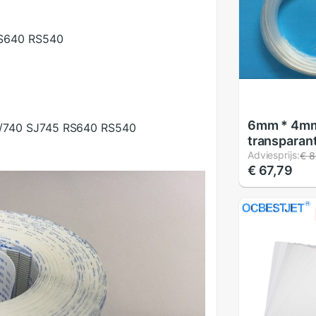
RS640 RS540
6mm * 4m
40/740 SJ745 RS640 RS540
transparant
voor printe
Adviesprijs:
€ 8
€ 67,79
bulkinktsy
inkt buis (