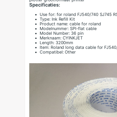
Specificaties:
Use for:
for roland FJ540/740 SJ745 
Type:
Ink Refill Kit
Product name:
cable for roland
Modelnummer:
SPI-flat cable
Model Number:
36 pin
Merknaam:
CYINKJET
Length:
3200mm
Item:
Roland long data cable for FJ5
Compatibel:
Other