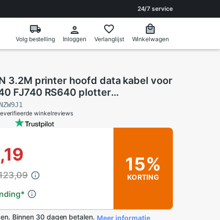
24/7 service
Volg bestelling
Verlanglijst
Winkelwagen
Inloggen
N 3.2M printer hoofd data kabel voor
40 FJ740 RS640 plotter
t printer
NZW9J1
everifieerde winkelreviews
,19
15%
 123,09
KORTING
ending
*
en. Binnen 30 dagen betalen.
Meer informatie