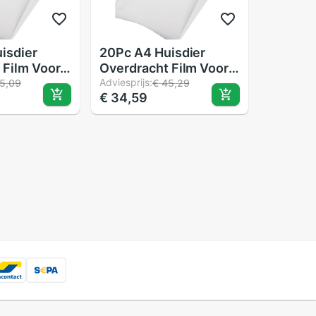
isdier
20Pc A4 Huisdier
 Film Voor
Overdracht Film Voor
erdracht
Directe Overdracht
Adviesprijs:
5,09
€ 45,29
€ 34,59
kken Voor
Film Afdrukken Voor
drukken
Dtf Inkt Afdrukken
lm
Huisdier Film
En
Afdrukken En
t
Overdracht