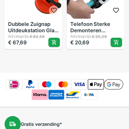
Dubbele Zuignap
Telefoon Sterke
Uitdeukstation Glas
Demonteren
Handvat Reparatie
Adviesprijs:
Opening Lcd-
Adviesprijs:
€ 82,59
€ 25,29
€ 67,69
€ 20,69
Tool voor
scherm Tangen Tool
PC/Laptop/iMac/LCD
Plastic Zuignappen
TV, diameter: 11.5
Panel Opener Pr
cm
Gratis
verzending
*