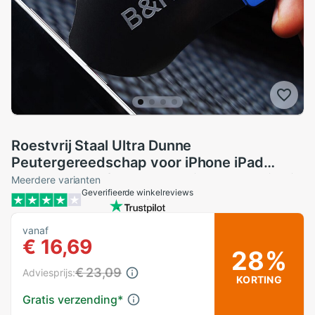
Roestvrij Staal Ultra Dunne
Peutergereedschap voor iPhone iPad
Samsung Telefoon Reparatie ToolsAnti-Slip
Meerdere varianten
Geverifieerde winkelreviews
Lcd-scherm Demontage Opening Tool
vanaf
€ 16,69
28%
€ 23,09
Adviesprijs:
KORTING
Gratis verzending
*