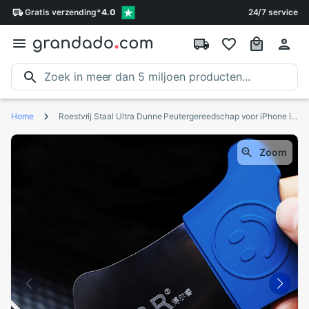
Gratis
verzending
*
4.0
24/7 service
Home
Roestvrij Staal Ultra Dunne Peutergereedschap voor iPhone iPad Samsung Telefoon Reparatie ToolsAnti-Slip Lcd-scherm Demontage Opening Tool
Zoom