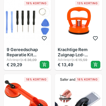
19% KORTING
13% KORTING
9 Gereedschap
Krachtige Rem
Reparatie Kit
Zuignap Lcd-
Universal Voor
Adviesprijs:
scherm Mobiele
Adviesprijs:
€ 36,09
€ 15,59
€ 29,29
€ 13,49
Smartphones En
Telefoon
Mobiele Telefoons
Demontage Tool
Iphone 7
Zuig Screen
18% KORTING
18% KORTING
Mobiele Telefoon
Reparatie Tool
Accessoires