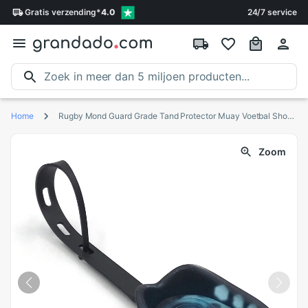
Gratis
verzending
*
4.0
24/7 service
Home
Rugby Mond Guard Grade Tand Protector Muay Voetbal Shock Sport Gebitsbeschermer Lip Bescherming Boksen Basketbal Blauw
Zoom