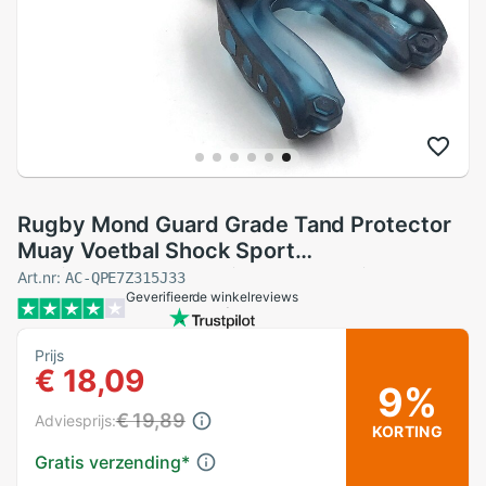
Rugby Mond Guard Grade Tand Protector
Muay Voetbal Shock Sport
Gebitsbeschermer Lip Bescherming
Art.nr:
AC-QPE7Z315J33
Geverifieerde winkelreviews
Boksen Basketbal Blauw
Prijs
€ 18,09
9%
€ 19,89
Adviesprijs:
KORTING
Gratis verzending
*