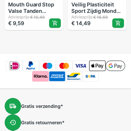
Mouth Guard Stop
Veilig Plasticiteit
Valse Tanden
Sport Zijdig Mond
Slijpen Anti Snurken
Adviesprijs:
Guard Boksen
Adviesprijs:
€ 10,49
€ 16,69
€ 9,59
€ 14,49
Bruxisme Met Case
Basketbal Tanden
Opbergdoos Slaap
Protector Cover
Steun Elimineert
Snurken
Gratis
verzending
*
Gratis
retourneren
*