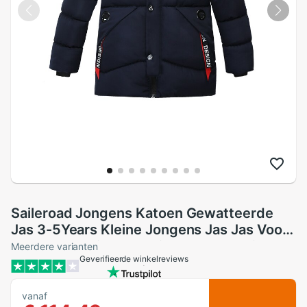
Saileroad Jongens Katoen Gewatteerde
Jas 3-5Years Kleine Jongens Jas Jas Voor
Fall Warme Kinderkleding Bovenkleding
Meerdere varianten
Geverifieerde winkelreviews
Kleding
vanaf