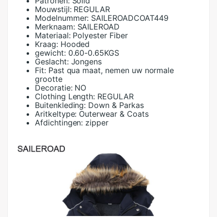
Patronen:
Solid
Mouwstijl:
REGULAR
Modelnummer:
SAILEROADCOAT449
Merknaam:
SAILEROAD
Materiaal:
Polyester Fiber
Kraag:
Hooded
gewicht:
0.60-0.65KGS
Geslacht:
Jongens
Fit:
Past qua maat, nemen uw normale
grootte
Decoratie:
NO
Clothing Length:
REGULAR
Buitenkleding:
Down & Parkas
Aritkeltype:
Outerwear & Coats
Afdichtingen:
zipper