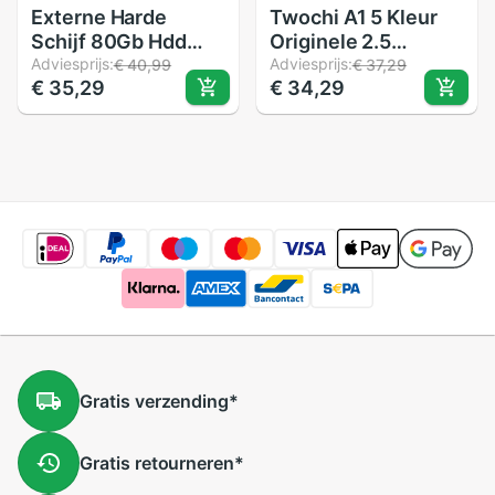
Externe Harde
Twochi A1 5 Kleur
Schijf 80Gb Hdd
Originele 2.5
Usb 2.0 Hd Externo
Adviesprijs:
''USB3.0 Externe
Adviesprijs:
€ 40,99
€ 37,29
€ 35,29
€ 34,29
Voor Desktop En
Harde Schijf 60Gb
Laptop Disco Duro
Opslag Draagbare
Externo 80G Harde
Hdd Disk Plug En
schijf
Play op Verkoop
Gratis
verzending
*
Gratis
retourneren
*