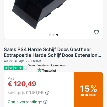
Sales PS4 Harde Schijf Doos Gastheer
Extrapositie Harde Schijf Doos Extension
Sata Hard Drive Ondersteuning 3.5-Inch
Art.nr:
AC-QPE7ZEPRXGR
Geverifieerde winkelreviews
Harde schijf Doos
Prijs
€ 120,49
15%
€ 140,99
Adviesprijs:
KORTING
Gratis verzending
*