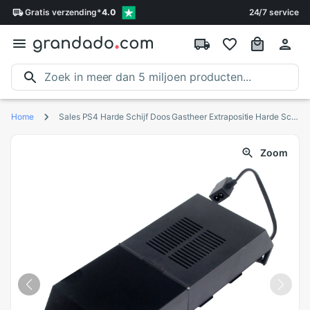
Gratis
verzending
*
4.0
24/7 service
Home
Sales PS4 Harde Schijf Doos Gastheer Extrapositie Harde Schijf Doos Extension Sata Hard Drive Ondersteuning 3.5-Inch Harde schijf Doos
Zoom