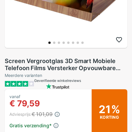
Screen Vergrootglas 3D Smart Mobiele
Telefoon Films Versterker Opvouwbare
Houder Stand Voor Elke Smartphone Voor
Meerdere varianten
Geverifieerde winkelreviews
Iphone Draagbare Zoom Screen
vanaf
€ 79,59
21%
€ 101,09
Adviesprijs:
KORTING
Gratis verzending
*