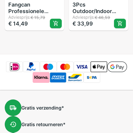
Fangcan
3Pcs
Professionele
Outdoor/Indoor
Dubbele Geel Dot
Adviesprijs:
Sport Enkele Dot
Adviesprijs:
€ 15,79
€ 46,59
€ 14,49
€ 33,99
Squash Bal Twee
Squash Ballen 4
Gele Stippen Lage
Cm/1.6 ''Pro
Snelheid Rubberen
Rubberen Bal
Bal Voor Toernooi
Geavanceerde
Speler
Gratis
verzending
*
Gratis
retourneren
*