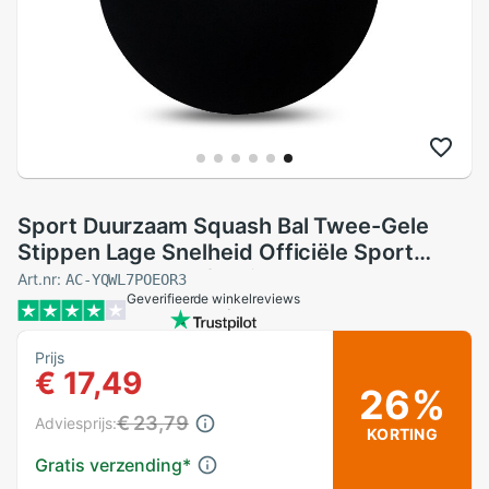
Sport Duurzaam Squash Bal Twee-Gele
Stippen Lage Snelheid Officiële Sport
Rubber Ballen Professionele Speler
Art.nr:
AC-YQWL7POEOR3
Geverifieerde winkelreviews
Training Accessoires Bal
Prijs
€ 17,49
26%
€ 23,79
Adviesprijs:
KORTING
Gratis verzending
*