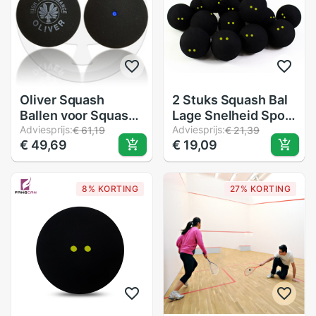
Oliver Squash
2 Stuks Squash Bal
Ballen voor Squash
Lage Snelheid Sport
Racket, Drie
Adviesprijs:
Rubber Ballen Gele
Adviesprijs:
€ 61,19
€ 21,39
€ 49,69
€ 19,09
Verschillende
Stippen
Snelheden
Professionele
Speler Concurrentie
8% KORTING
27% KORTING
Duurzaam Squash
Accessoire
Rubberen Bal