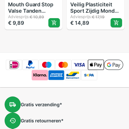
Mouth Guard Stop
Veilig Plasticiteit
Valse Tanden
Sport Zijdig Mond
Slijpen Anti Snurken
Adviesprijs:
Guard Boksen
Adviesprijs:
€ 10,89
€ 17,19
€ 9,89
€ 14,89
Bruxisme Met Case
Basketbal Tanden
Opbergdoos Slaap
Protector Cover
Steun Elimineert
Snurken
Gratis
verzending
*
Gratis
retourneren
*