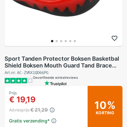
Sport Tanden Protector Boksen Basketbal
Shield Boksen Mouth Guard Tand Brace
Bescherming Herbruikbare Mond Guard
Art.nr:
AC-ZVRX1QD66PG
Geverifieerde winkelreviews
Prijs
€ 19,19
10%
€ 21,29
Adviesprijs:
KORTING
Gratis verzending
*