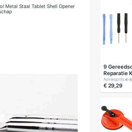
l Metal Staal Tablet Shell Opener
schap
9 Gereeds
Reparatie K
Voor Smar
Adviesprijs:
€ 3
€ 29,29
Mobiele Te
Iphone 7