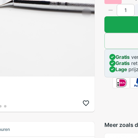
Gratis
ver
Gratis
ret
Lage
prij
Meer zoals d
ouren