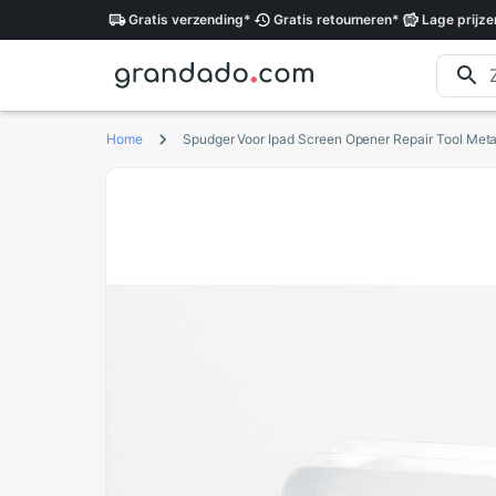
Gratis
verzending
*
Gratis
retourneren
*
Lage
prijze
Home