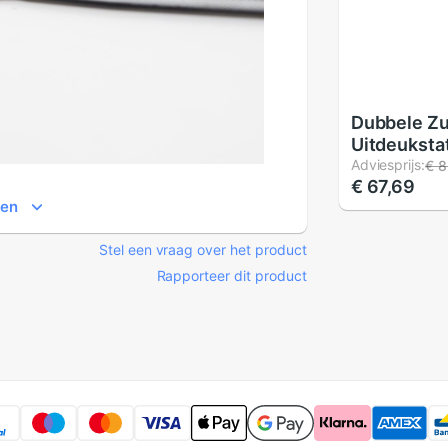
Dubbele Z
Uitdeuksta
Handvat Re
Adviesprijs:
€ 8
€ 67,69
Tool voor
ien
PC/Laptop
TV, diamete
Stel een vraag over het product
Rapporteer dit product