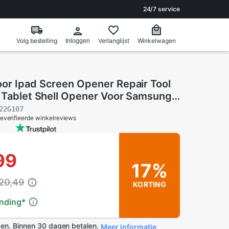
24/7 service
Volg bestelling
Verlanglijst
Winkelwagen
Inloggen
or Ipad Screen Opener Repair Tool
l Tablet Shell Opener Voor Samsung
Reparateur Gereedschap
22G107
everifieerde winkelreviews
99
17%
 20,49
KORTING
ending
*
en. Binnen 30 dagen betalen.
Meer informatie