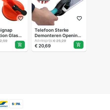
uignap
Telefoon Sterke
tion Glas
Demonteren Opening
paratie
Lcd-scherm Tangen
Adviesprijs:
2,59
€ 25,29
€ 20,69
Tool Plastic
/iMac/LCD
Zuignappen Panel
r: 11.5 cm
Opener Pr