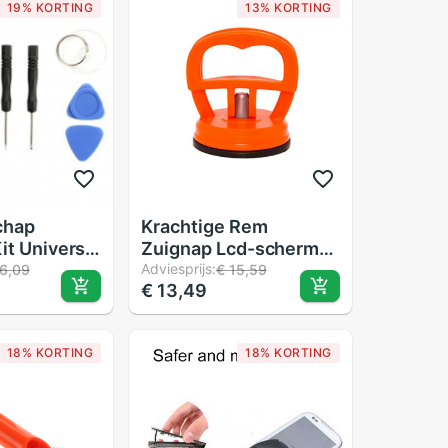
19% KORTING
13% KORTING
chap
Krachtige Rem
it Universal
Zuignap Lcd-scherm
tphones En
Mobiele Telefoon
Adviesprijs:
6,09
€ 15,59
€ 13,49
lefoons
Demontage Tool Zuig
Screen Mobiele
Telefoon Reparatie
18% KORTING
18% KORTING
Tool Accessoires