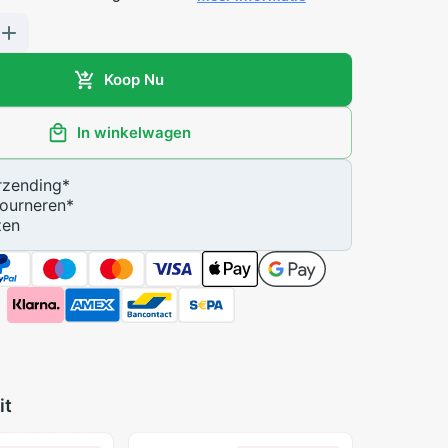
Koop Nu
In winkelwagen
zending
*
ourneren
*
zen
it