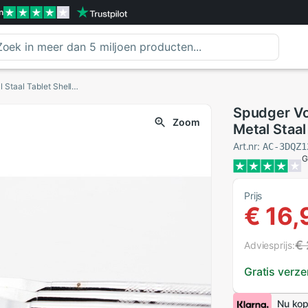
n
Spudger Voor Ipad Screen Opener Repair Tool Metal Staal Tablet Shell Opener Voor Samsung Tabletten Reparateur Gereedschap
Spudger Vo
Zoom
Metal Staa
Tabletten 
Art.nr:
AC-3DQZ1
G
Prijs
€ 16,
€
Adviesprijs:
Gratis verz
Nu kop