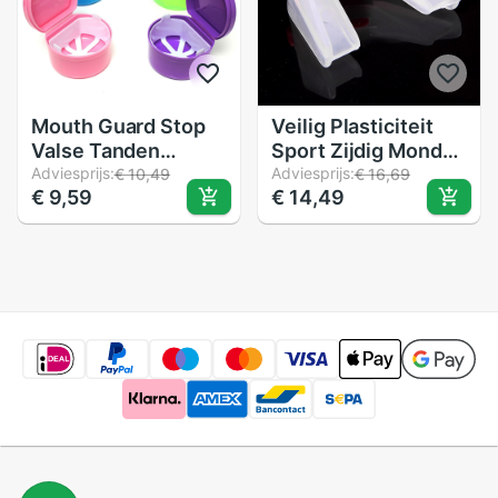
Mouth Guard Stop
Veilig Plasticiteit
Valse Tanden
Sport Zijdig Mond
Slijpen Anti Snurken
Adviesprijs:
Guard Boksen
Adviesprijs:
€ 10,49
€ 16,69
€ 9,59
€ 14,49
Bruxisme Met Case
Basketbal Tanden
Opbergdoos Slaap
Protector Cover
Steun Elimineert
Snurken