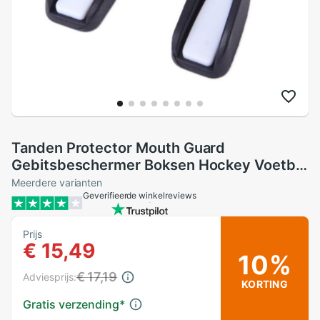
Tanden Protector Mouth Guard
Gebitsbeschermer Boksen Hockey Voetbal
Rugby Baseball En Muay Thai Sport Mma
Meerdere varianten
Geverifieerde winkelreviews
Gum Stuk Protector
Prijs
€ 15,49
10%
€ 17,19
Adviesprijs:
KORTING
Gratis verzending
*