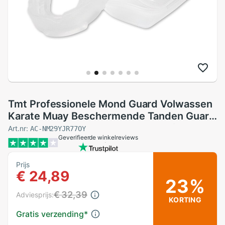
Tmt Professionele Mond Guard Volwassen
Karate Muay Beschermende Tanden Guard
Sport Voetbal Basketbal Boksen Kids
Art.nr:
AC-NM29YJR77OY
Geverifieerde winkelreviews
Bruxisme Gebitsbeschermer
Prijs
€ 24,89
23%
€ 32,39
Adviesprijs:
KORTING
Gratis verzending
*