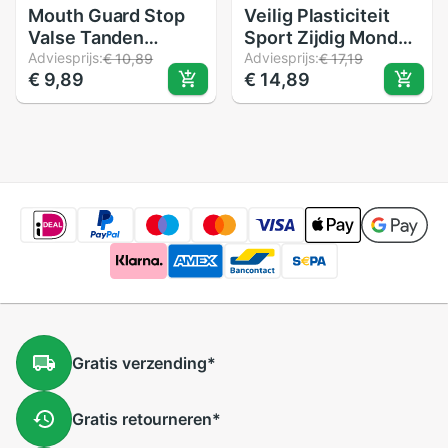
Mouth Guard Stop
Veilig Plasticiteit
Valse Tanden
Sport Zijdig Mond
Slijpen Anti Snurken
Adviesprijs:
Guard Boksen
Adviesprijs:
€ 10,89
€ 17,19
€ 9,89
€ 14,89
Bruxisme Met Case
Basketbal Tanden
Opbergdoos Slaap
Protector Cover
Steun Elimineert
Snurken
Gratis
verzending
*
Gratis
retourneren
*