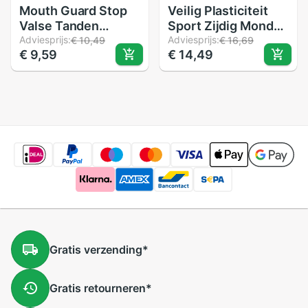
Mouth Guard Stop
Veilig Plasticiteit
Valse Tanden
Sport Zijdig Mond
Slijpen Anti Snurken
Adviesprijs:
Guard Boksen
Adviesprijs:
€ 10,49
€ 16,69
€ 9,59
€ 14,49
Bruxisme Met Case
Basketbal Tanden
Opbergdoos Slaap
Protector Cover
Steun Elimineert
Snurken
Gratis
verzending
*
Gratis
retourneren
*