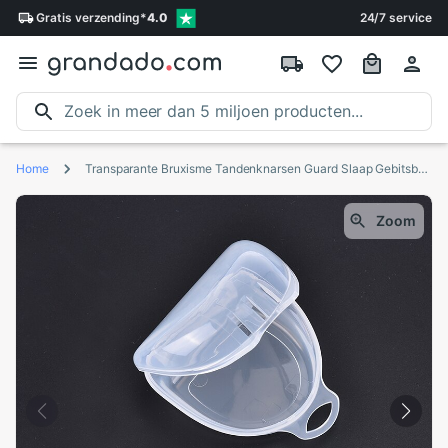
Gratis
verzending
*
4.0
24/7 service
Home
Transparante Bruxisme Tandenknarsen Guard Slaap Gebitsbeschermer Spalk Balde Protector Gereedschap Met Doos
Zoom