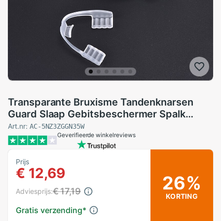
Transparante Bruxisme Tandenknarsen
Guard Slaap Gebitsbeschermer Spalk
Balde Protector Gereedschap Met Doos
Art.nr:
AC-5NZ3ZGGN35W
Geverifieerde winkelreviews
Prijs
€ 12,69
26%
€ 17,19
Adviesprijs:
KORTING
Gratis verzending
*