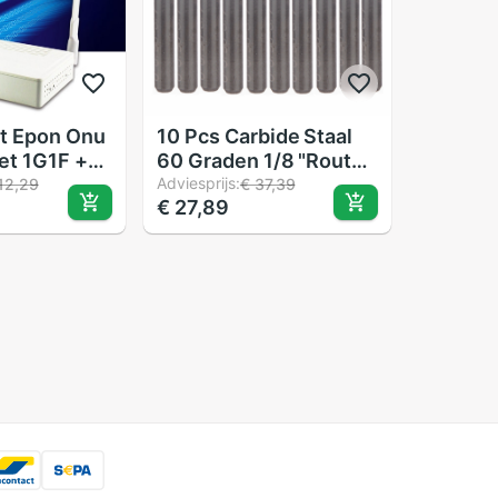
t Epon Onu
10 Pcs Carbide Staal
et 1G1F +
60 Graden 1/8 "Router
 Video
Piramide Graveren Bits
Adviesprijs:
12,29
€ 37,39
€ 27,89
e Ftth
CNC Machines 0.1mm
 Glasvezel
ter
u Plue