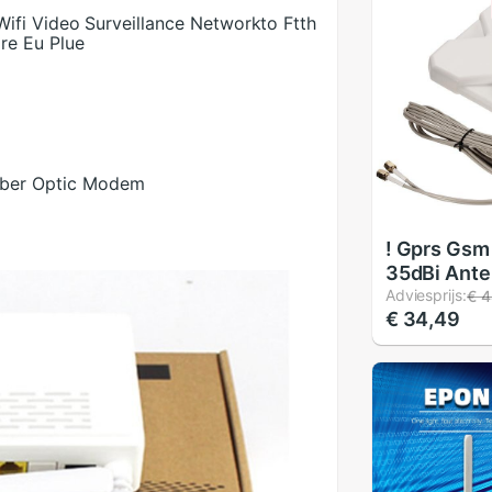
ifi Video Surveillance Networkto Ftth
re Eu Plue
ber Optic Modem
! Gprs Gsm
35dBi Ant
Booster Si
Adviesprijs:
€ 4
€ 34,49
Stekker 2M