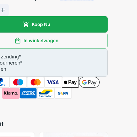
Koop Nu
In winkelwagen
zending
*
ourneren
*
zen
it