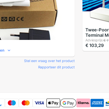
Twee-Poor
Terminal M
Catv + Wifi
Adviesprijs:
€ 1
€ 103,29
Surveillanc
ien
Modus Mini
modem Rou
Stel een vraag over het product
Firmware E
Rapporteer dit product