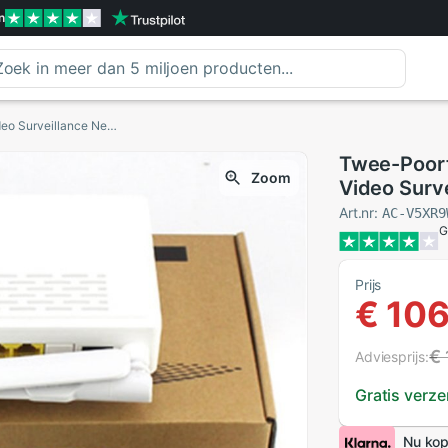
n
Twee-Poort Epon Onu Terminal Met 1G1F + Wifi Video Surveillance Networkto Ftth Modus Mini Glasvezel Modem Router firmware Eu Plue
Twee-Poort
Zoom
Video Surv
Glasvezel 
Art.nr:
AC-V5XR9
G
Prijs
€ 10
€ 
Adviesprijs:
Gratis verz
Nu kop