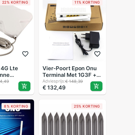
22% KORTING
11% KORTING
 4G Lte
Vier-Poort Epon Onu
enne
Terminal Met 1G3F +
gnaal Sma
Wifi + Potten Telefoon
Adviesprijs:
4,49
€ 148,39
€ 132,49
 Kabel
Poort Toepassing Op
Ftth-Modus Mini Fiber
optic Modem Router
8% KORTING
25% KORTING
Firmware Eu Plus