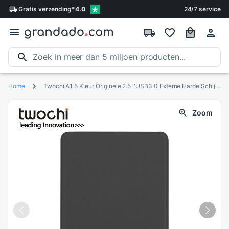
Gratis
verzending
*
4.0
24/7 service
Home
Twochi A1 5 Kleur Originele 2.5 ''USB3.0 Externe Harde Schijf 60Gb Opslag Draagbare Hdd Disk Plug En Play op Verkoop
Zoom