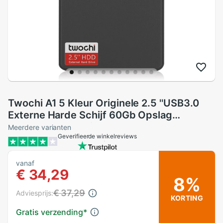
Twochi A1 5 Kleur Originele 2.5 ''USB3.0
Externe Harde Schijf 60Gb Opslag
Draagbare Hdd Disk Plug En Play op
Meerdere varianten
Geverifieerde winkelreviews
Verkoop
vanaf
€ 34,29
8%
€ 37,29
Adviesprijs:
KORTING
Gratis verzending
*