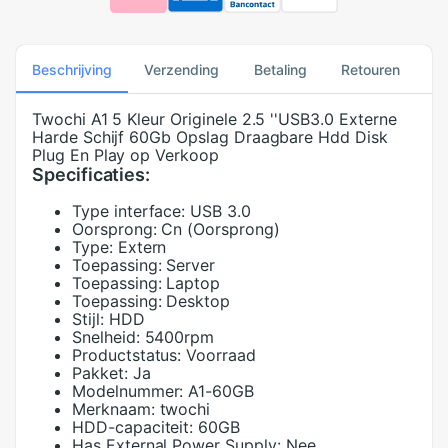
Beschrijving
Verzending
Betaling
Retouren
Twochi A1 5 Kleur Originele 2.5 ''USB3.0 Externe
Harde Schijf 60Gb Opslag Draagbare Hdd Disk
Plug En Play op Verkoop
Specificaties:
Type interface:
USB 3.0
Oorsprong:
Cn (Oorsprong)
Type:
Extern
Toepassing:
Server
Toepassing:
Laptop
Toepassing:
Desktop
Stijl:
HDD
Snelheid:
5400rpm
Productstatus:
Voorraad
Pakket:
Ja
Modelnummer:
A1-60GB
Merknaam:
twochi
HDD-capaciteit:
60GB
Has External Power Supply:
Nee