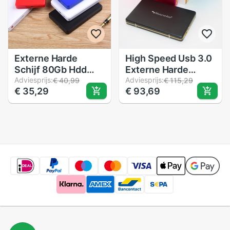
Externe Harde
High Speed Usb 3.0
Schijf 80Gb Hdd
Externe Harde
Usb 2.0 Hd Externo
Adviesprijs:
Schijf Hdd Hd Harde
Adviesprijs:
€ 40,99
€ 115,29
€ 35,29
€ 93,69
Voor Desktop En
Schijf 500G Mobiele
Laptop Disco Duro
Harde Schijf 500 Gb
Externo 80G Harde
Hdd Opslag
schijf
apparaten Voor
Computer Bureau
Lapto