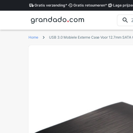
Gratis
verzending
*
Gratis
retourneren
*
Lage
prijze
Home