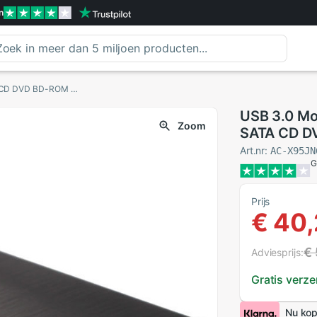
n
USB 3.0 Mobiele Externe Case Voor 12.7mm SATA CD DVD BD-ROM BD-RE Drive BK Nuttig
USB 3.0 Mo
Zoom
SATA CD DV
Art.nr:
AC-X95JN
G
Prijs
€ 40
€
Adviesprijs:
Gratis verz
Nu kop