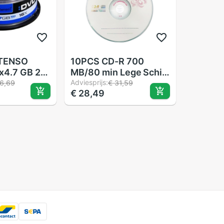
NTENSO
10PCS CD-R 700
x4.7 GB 25
MB/80 min Lege Schijf
Grade EEN 52X
Adviesprijs:
6,69
€ 31,59
€ 28,49
Multispeed Muziek CD
Schijf