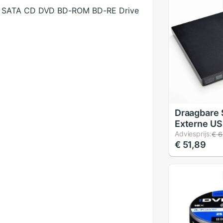
mm SATA CD DVD BD-ROM BD-RE Drive
Draagbare 
Externe U
DVDRW Bra
Adviesprijs:
€ 6
€ 51,89
Optische D
Laptop Ne
Notebook P