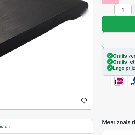
Gratis
ver
Gratis
ret
Lage
prij
Meer zoals d
ouren