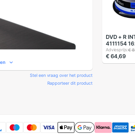
DVD + R I
4111154 16
stuks
Adviesprijs:
€ 8
€ 64,69
ien
Stel een vraag over het product
Rapporteer dit product