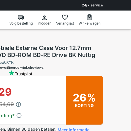
24/7 service
Volg bestelling
Verlanglijst
Winkelwagen
Inloggen
biele Externe Case Voor 12.7mm
D BD-ROM BD-RE Drive BK Nuttig
6WQXYR
everifieerde winkelreviews
,29
26%
 54,69
KORTING
ending
*
en. Binnen 30 dagen betalen.
Meer informatie