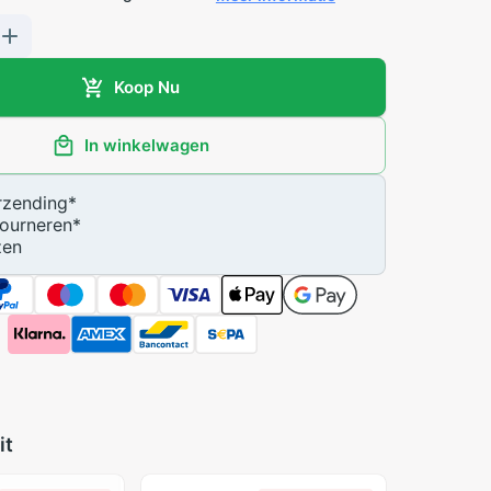
Koop Nu
In winkelwagen
zending
*
ourneren
*
zen
it