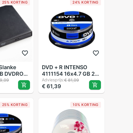
25% KORTING
24% KORTING
Slanke
DVD + R INTENSO
SB DVDROM
4111154 16x4.7 GB 25
nder Writer
stuks
Adviesprijs:
9,09
€ 81,09
€ 61,39
rive Voor
tbook
C Black
25% KORTING
10% KORTING