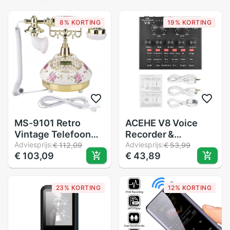
8% KORTING
19% KORTING
MS-9101 Retro
ACEHE V8 Voice
Vintage Telefoon
Recorder &
Imitatie Antieke
Adviesprijs:
Geluidskaart Set -
Adviesprijs:
€ 112,09
€ 53,99
€ 103,09
€ 43,89
Telefoon Voor
Draagbare
Home Office Vaste
Microfoon voor Live
Apparatuur
Uitzending &
23% KORTING
12% KORTING
Computer Opname