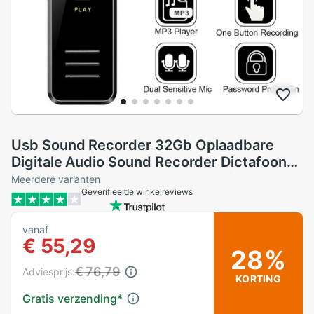
Usb Sound Recorder 32Gb Oplaadbare
Digitale Audio Sound Recorder Dictafoon
MP3 Speler Dsp Ruisonderdrukking Hd
Meerdere varianten
Geverifieerde winkelreviews
Remote Opnemen
vanaf
€ 55,29
28%
€ 76,79
Adviesprijs:
KORTING
Gratis verzending
*