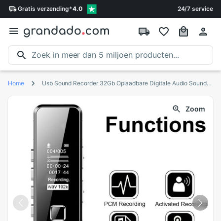
Gratis
verzending
*
4.0
24/7 service
Home
Usb Sound Recorder 32Gb Oplaadbare Digitale Audio Sound Recorder Dictafoon MP3 Speler Dsp Ruisonderdrukking Hd Remote Opnemen
Zoom