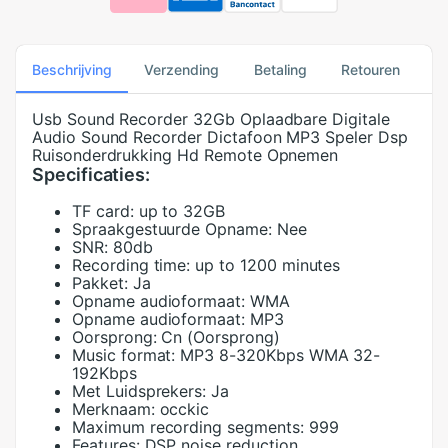
Beschrijving
Verzending
Betaling
Retouren
Usb Sound Recorder 32Gb Oplaadbare Digitale
Audio Sound Recorder Dictafoon MP3 Speler Dsp
Ruisonderdrukking Hd Remote Opnemen
Specificaties:
TF card:
up to 32GB
Spraakgestuurde Opname:
Nee
SNR:
80db
Recording time:
up to 1200 minutes
Pakket:
Ja
Opname audioformaat:
WMA
Opname audioformaat:
MP3
Oorsprong:
Cn (Oorsprong)
Music format:
MP3 8-320Kbps WMA 32-
192Kbps
Met Luidsprekers:
Ja
Merknaam:
occkic
Maximum recording segments:
999
Features:
DSP noise reduction