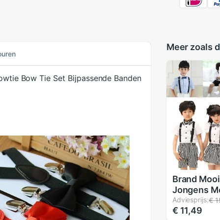
Meer zoals d
ouren
Bowtie Bow Tie Set Bijpassende Banden
Brand Mooi
Jongens Me
On Bretel 
Adviesprijs:
€ 1
€ 11,49
Elastische 