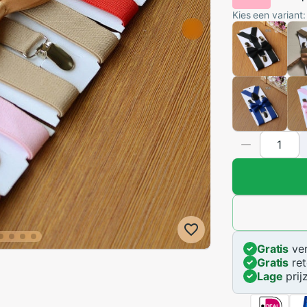
Kies een variant:
Gratis
ver
Gratis
ret
Lage
prij