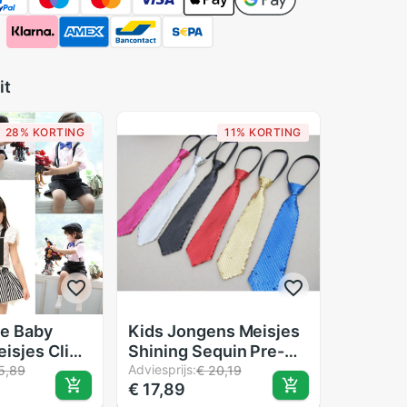
it
28% KORTING
11% KORTING
e Baby
Kids Jongens Meisjes
isjes Clip-
Shining Sequin Pre-
Y-Back Kind
gebonden Stropdas
Adviesprijs:
5,89
€ 20,19
€ 17,89
Bretels 8
Party Kostuum Foto