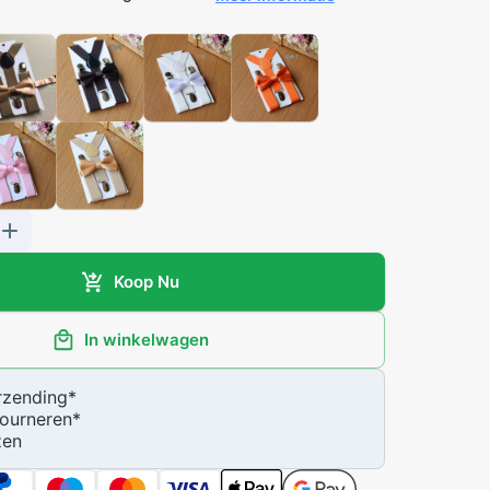
Koop Nu
In winkelwagen
zending
*
ourneren
*
zen