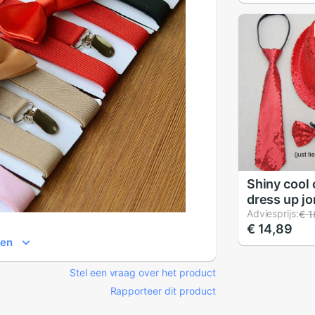
Kleuren Ov
accessoire
Shiny cool
dress up j
meisjes gl
Adviesprijs:
€ 1
€ 14,89
pailletten 
ien
geïnstallee
kostuum p
Stel een vraag over het product
Rapporteer dit product