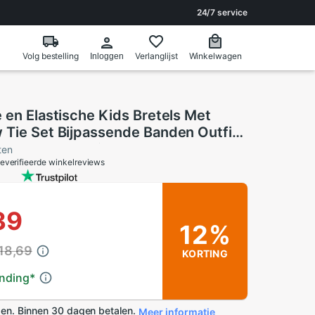
24/7 service
Volg bestelling
Verlanglijst
Winkelwagen
Inloggen
 en Elastische Kids Bretels Met
 Tie Set Bijpassende Banden Outfits
e Jongens Kleding
ten
everifieerde winkelreviews
39
12%
18,69
KORTING
ending
*
en. Binnen 30 dagen betalen.
Meer informatie