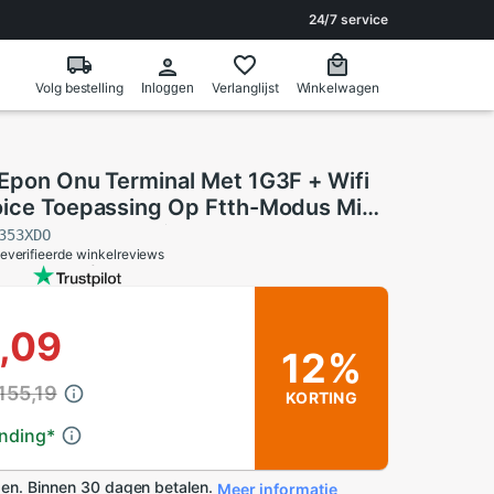
24/7 service
Volg bestelling
Verlanglijst
Winkelwagen
Inloggen
 Epon Onu Terminal Met 1G3F + Wifi
oice Toepassing Op Ftth-Modus Mini
modem Router Firmware
353XDO
everifieerde winkelreviews
,09
12%
155,19
KORTING
ending
*
en. Binnen 30 dagen betalen.
Meer informatie