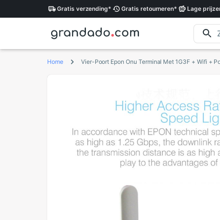
Gratis
verzending
*
Gratis
retourneren
*
Lage
prijze
Home