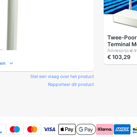
Twee-Poor
Terminal M
Catv + Wifi
Adviesprijs:
€ 1
€ 103,29
Surveillanc
ien
Modus Mini
modem Rou
Stel een vraag over het product
Firmware E
Rapporteer dit product