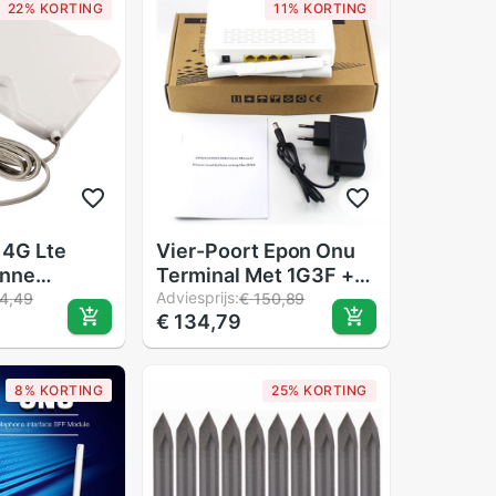
22% KORTING
11% KORTING
 4G Lte
Vier-Poort Epon Onu
enne
Terminal Met 1G3F +
gnaal Sma
Wifi + Potten Telefoon
Adviesprijs:
4,49
€ 150,89
€ 134,79
 Kabel
Poort Toepassing Op
Ftth-Modus Mini Fiber
optic Modem Router
8% KORTING
25% KORTING
Firmware Eu Plus