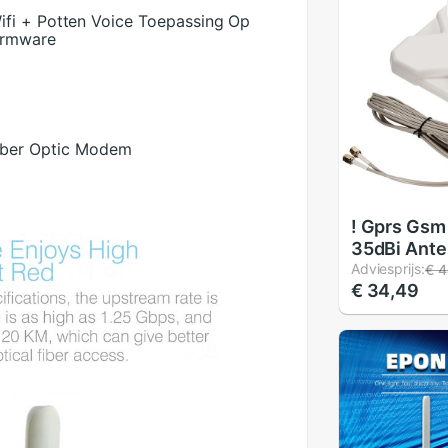
ifi + Potten Voice Toepassing Op
irmware
iber Optic Modem
! Gprs Gsm
35dBi Ant
Booster Si
Adviesprijs:
€ 4
€ 34,49
Stekker 2M