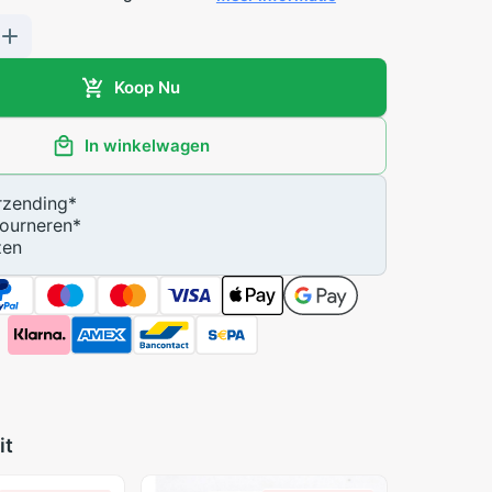
Koop Nu
In winkelwagen
zending
*
ourneren
*
zen
it