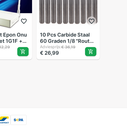
t Epon Onu
10 Pcs Carbide Staal
et 1G1F +
60 Graden 1/8 "Router
 Video
Piramide Graveren Bits
Adviesprijs:
12,29
€ 36,19
€ 26,99
e Ftth
CNC Machines 0.1mm
 Glasvezel
ter
u Plue