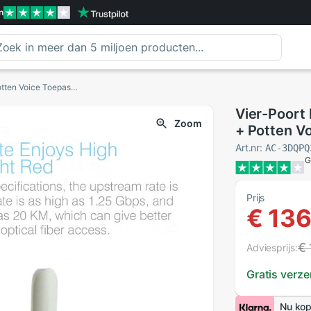
n
Vier-Poort Epon Onu Terminal Met 1G3F + Wifi + Potten Voice Toepassing Op Ftth-Modus Mini Glasvezel modem Router Firmware
Vier-Poort
Zoom
+ Potten V
Glasvezel 
Art.nr:
AC-3DQPQ
G
Prijs
€ 136
€ 
Adviesprijs:
Gratis verz
Nu kop