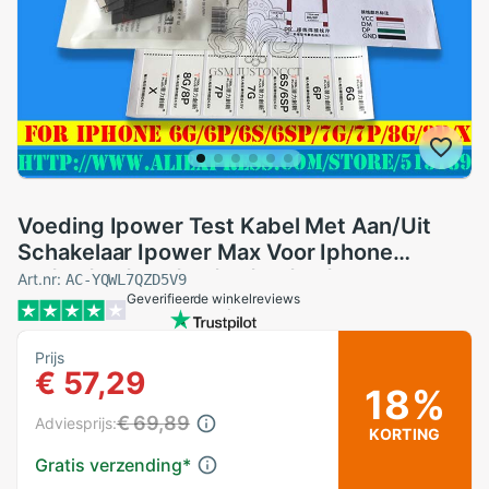
Voeding Ipower Test Kabel Met Aan/Uit
Schakelaar Ipower Max Voor Iphone
6G/6P/6S/6SP/7G/7P/8G/8P/X Dc Power
Art.nr:
AC-YQWL7QZD5V9
Geverifieerde winkelreviews
controle Test Kabel
Prijs
€ 57,29
18%
€ 69,89
Adviesprijs:
KORTING
Gratis verzending
*