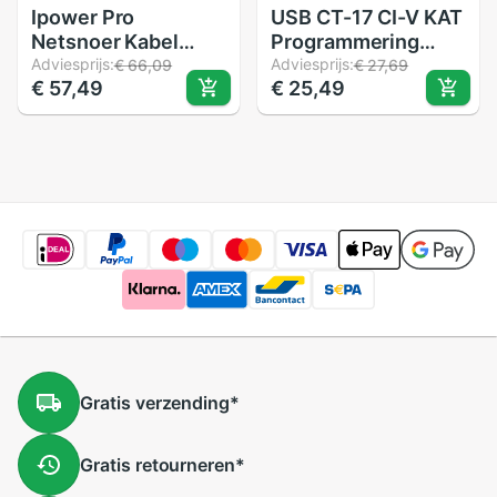
Ipower Pro
USB CT-17 CI-V KAT
Netsnoer Kabel
Programmering
Ipower Max Kabel
Adviesprijs:
Cord Kabel Voor
Adviesprijs:
€ 66,09
€ 27,69
€ 57,49
€ 25,49
Foriphone
Icom IC-7300 IC-
X/8/7/6S/6 Plus 6 P
7400 IC-7600 IC-
6SP Dc Power
7700 IC-7800 IC-
Control Test Kabel
756 IC-756pro
IC756proII Radio
Gratis
verzending
*
Gratis
retourneren
*