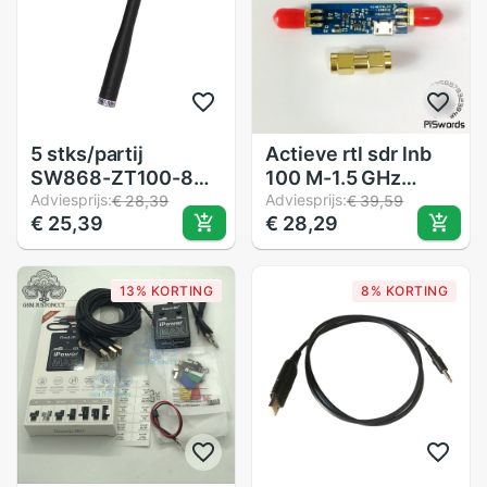
5 stks/partij
Actieve rtl sdr lnb
SW868-ZT100-868
100 M-1.5 GHz
MHz rf antenne
Adviesprijs:
Signaal versterker
Adviesprijs:
€ 28,39
€ 39,59
€ 25,39
€ 28,29
100mm SMA
interface Rechte
Staaf Antennes
13% KORTING
8% KORTING