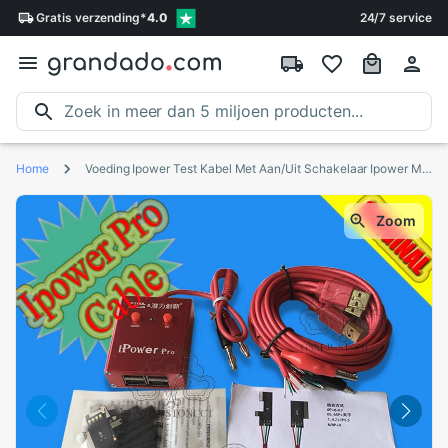
Gratis
verzending
*
4.0
24/7 service
Home
Voeding Ipower Test Kabel Met Aan/Uit Schakelaar Ipower Max Voor Iphone 6G/6P/6S/6SP/7G/7P/8G/8P/X Dc Power controle Test Kabel
Zoom