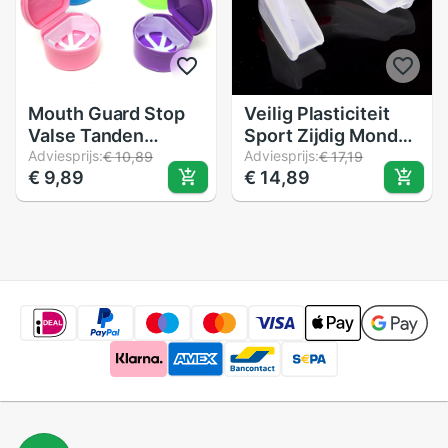
Mouth Guard Stop
Veilig Plasticiteit
Valse Tanden
Sport Zijdig Mond
Slijpen Anti Snurken
Adviesprijs:
Guard Boksen
Adviesprijs:
€ 10,89
€ 17,19
€ 9,89
€ 14,89
Bruxisme Met Case
Basketbal Tanden
Opbergdoos Slaap
Protector Cover
Steun Elimineert
Snurken