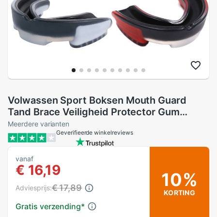
Volwassen Sport Boksen Mouth Guard
Tand Brace Veiligheid Protector Gum
Shield Voor Basketbal Voetbal Mma Fight
Meerdere varianten
Geverifieerde winkelreviews
Muay Thai
vanaf
€ 16,19
10%
€ 17,89
Adviesprijs:
KORTING
Gratis verzending
*