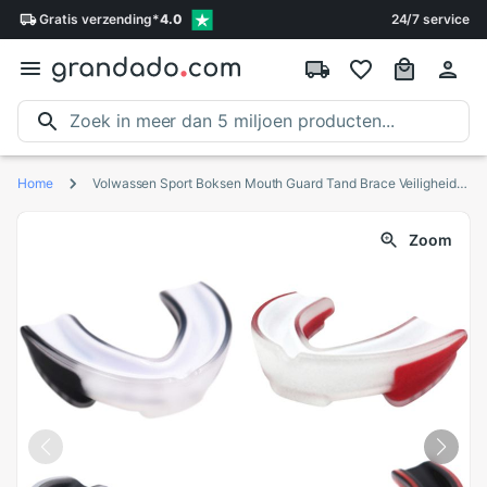
Gratis
verzending
*
4.0
24/7 service
Home
Volwassen Sport Boksen Mouth Guard Tand Brace Veiligheid Protector Gum Shield Voor Basketbal Voetbal Mma Fight Muay Thai
Zoom