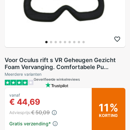
Voor Oculus rift s VR Geheugen Gezicht
Foam Vervanging. Comfortabele Pu
Lederen Kussen, Verhoogde FOV.
Meerdere varianten
Geverifieerde winkelreviews
vanaf
€ 44,69
11%
€ 50,09
Adviesprijs:
KORTING
Gratis verzending
*