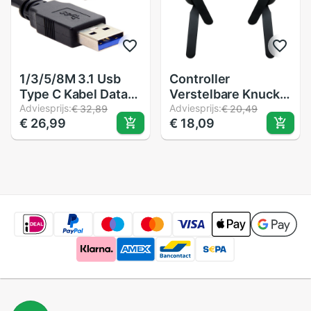
1/3/5/8M 3.1 Usb
Controller
Type C Kabel Data-
Verstelbare Knuckle
overdracht Snel
Adviesprijs:
Bandjes Voor
Adviesprijs:
€ 32,89
€ 20,49
€ 26,99
€ 18,09
Opladen Kabel Voor
Oculus Quest / Rift
Oculus quest Link
S Vr Touch
Vr Ondersteuning
Controller Grip
Voor Stoom Vr
Accessoires
Quest