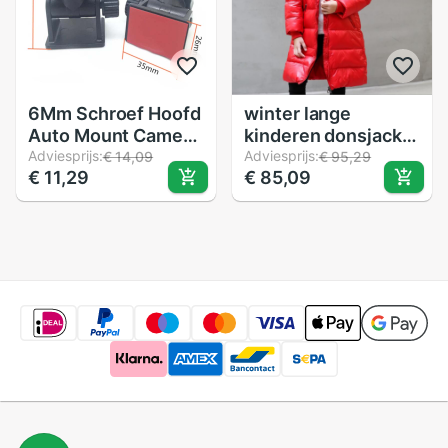
6Mm Schroef Hoofd
winter lange
Auto Mount Camera
kinderen donsjack
Houder Dvr Dv Gps
Adviesprijs:
voor meisjes winter
Adviesprijs:
€ 14,09
€ 95,29
€ 11,29
€ 85,09
Stand 1/4 Schroef
kleding dikke jas
Auto Video Mini
snowsuit hooded
Autohouder Auto
winddicht
styling Zelfklevend
waterdicht kids red
Statief Houder
jacket