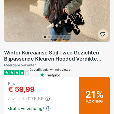
Winter Koreaanse Stijl Twee Gezichten
Bijpassende Kleuren Hooded Verdikte
Warme Lange Jas Voor Mode Baby Meisjes
Meerdere varianten
Geverifieerde winkelreviews
En Jongens
Prijs
€ 59,99
21%
€ 75,59
Adviesprijs:
KORTING
Gratis verzending
*