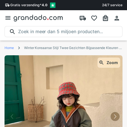
Gratis
verzending
*
4.0
24/7 service
Home
Winter Koreaanse Stijl Twee Gezichten Bijpassende Kleuren Hooded Verdikte Warme Lange Jas Voor Mode Baby Meisjes En Jongens
Zoom