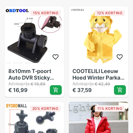
15% KORTING
12% KORTING
8x10mm T-poort
COOTELILI Leeuw
Auto DVR Sticky
Hoed Winter Parka
Mount voor DV MX3
Adviesprijs:
Kinderen Jassen
Adviesprijs:
€ 19,89
€ 42,49
€ 16,99
€ 37,59
MX6 EX4 360
Voor Jongens
Graden Roterende
Capuchon
Hoofd mini GPS
Bovenkleding
20% KORTING
11% KORTING
Houder Mobiele
Warme Fluwelen
Telefoon Sticker
Baby Meisjes
Beugel
Jongens Kleding