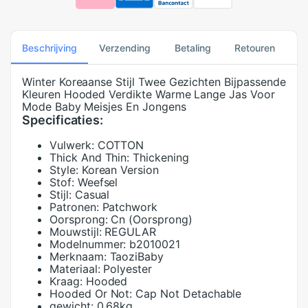
Beschrijving
Verzending
Betaling
Retouren
Winter Koreaanse Stijl Twee Gezichten Bijpassende
Kleuren Hooded Verdikte Warme Lange Jas Voor
Mode Baby Meisjes En Jongens
Specificaties:
Vulwerk:
COTTON
Thick And Thin:
Thickening
Style:
Korean Version
Stof:
Weefsel
Stijl:
Casual
Patronen:
Patchwork
Oorsprong:
Cn (Oorsprong)
Mouwstijl:
REGULAR
Modelnummer:
b2010021
Merknaam:
TaoziBaby
Materiaal:
Polyester
Kraag:
Hooded
Hooded Or Not:
Cap Not Detachable
gewicht:
0.68kg