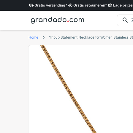
Gratis
verzending
*
Gratis
retourneren
*
Lage
prijze
Home