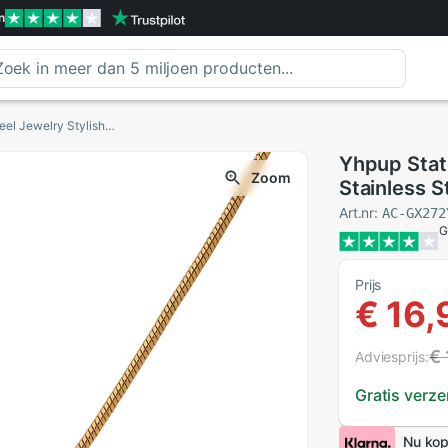
n
Yhpup Statement Necklace for Women Stainless Steel Jewelry Stylish Golden Metal Geometric Pendant Chain Choker Necklace
Yhpup Sta
Zoom
Stainless S
Geometric 
Art.nr:
AC-GX272
G
Prijs
€ 16,
€ 
Adviesprijs:
Gratis verz
Nu kop