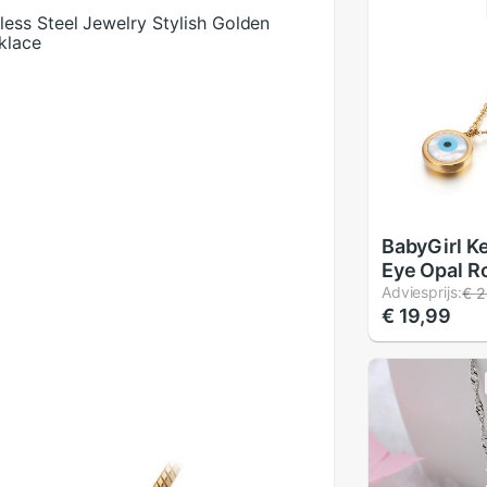
ess Steel Jewelry Stylish Golden
klace
BabyGirl Ke
Eye Opal R
Hanger Kett
Adviesprijs:
€ 2
€ 19,99
Party Tren
Kettingen 
Vrouwelijk