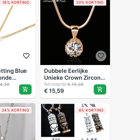
18% KORTING
20% KORTING
tting Blue
Dubbele Eerlijke
onde
Unieke Crown Zirconia
ing Collier
Kettingen Wit/Rose
Adviesprijs:
4,39
€ 19,39
€ 15,59
dy
Goud Kleur Chain
Ketting
Mode-sieraden Voor
e Party
Vrouwen DFN390
24% KORTING
8% KORTING