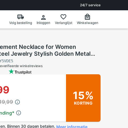
24/7 service
Volg bestelling
Verlanglijst
Winkelwagen
Inloggen
tement Necklace for Women
teel Jewelry Stylish Golden Metal
Pendant Chain Choker Necklace
Y5VDE5
everifieerde winkelreviews
99
15%
19,99
KORTING
ending
*
en. Binnen 30 dagen betalen.
Meer informatie