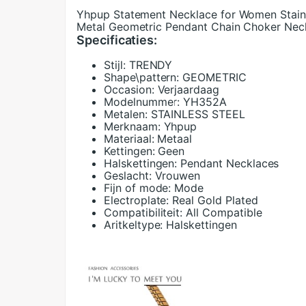
Yhpup Statement Necklace for Women Stainl
Metal Geometric Pendant Chain Choker Nec
Specificaties:
Stijl:
TRENDY
Shape\pattern:
GEOMETRIC
Occasion:
Verjaardaag
Modelnummer:
YH352A
Metalen:
STAINLESS STEEL
Merknaam:
Yhpup
Materiaal:
Metaal
Kettingen:
Geen
Halskettingen:
Pendant Necklaces
Geslacht:
Vrouwen
Fijn of mode:
Mode
Electroplate:
Real Gold Plated
Compatibiliteit:
All Compatible
Aritkeltype:
Halskettingen