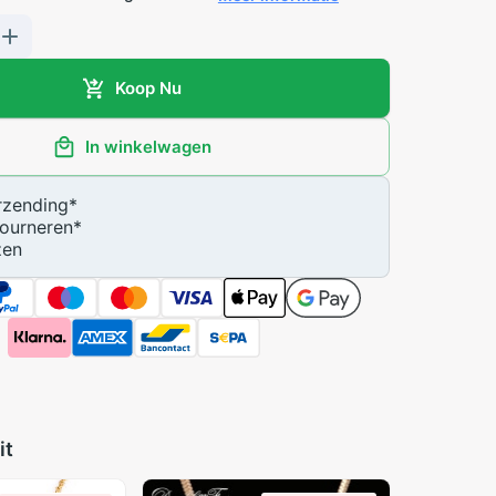
Koop Nu
In winkelwagen
zending
*
ourneren
*
zen
it