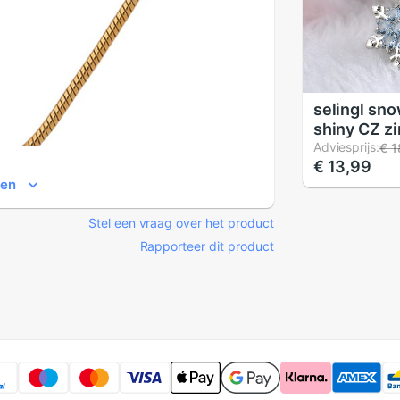
selingl sn
shiny CZ z
water-wav
Adviesprijs:
€ 1
€ 13,99
dames han
ien
kettingen 
Stel een vraag over het product
Rapporteer dit product