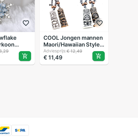
owflake
COOL Jongen mannen
irkoon
Maori/Hawaiian Style
e keten
Faux Gesneden totem
Adviesprijs:
8,29
€ 12,49
€ 11,49
ger
tiki mannen Hangers
sieraden
Kettingen Amuletten
XL34