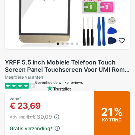
YRFF 5.5 inch Mobiele Telefoon Touch
Screen Panel Touchscreen Voor UMI Rome
X Digitizer Panel Glas Protector Film Gratis
Meerdere varianten
Geverifieerde winkelreviews
Lijm
vanaf
€ 23,69
21%
€ 30,09
Adviesprijs:
KORTING
Gratis verzending
*