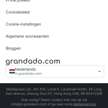
Privacybeleid
Cookiebeleid
Cookie-instellingen
Algemene voorwaarden
Bloggen
Nederlands
nl.grandado.com
Mediapress Ltd.
,
Rm 816, Level 8, Landmark North, 39 Lung
Sum Avenue, Sheung Shui NT, Hong Kong SAR
,
BR 65413206
Hulp nodig? Neem contact met ons op via
info@nl.grandado.com of ga naar onze
klantenservice
.