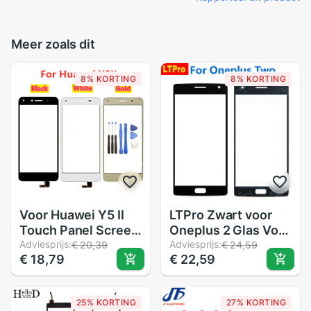
Meer zoals dit
8% KORTING
8% KORTING
Voor Huawei Y5 II
LTPro Zwart voor
Touch Panel Screen
Oneplus 2 Glas Voor
Voor Huawei Y5 ii
Adviesprijs:
Outer Lens Touch
Adviesprijs:
€ 20,39
€ 24,59
€ 18,79
€ 22,59
glas Screen Y5ii
Screen Voor
Touch screen
Oneplus2/voor
Digitizer Sensor
Oneplus Twee
25% KORTING
27% KORTING
CUN-L01 U29 l23
A2001 Telefoon