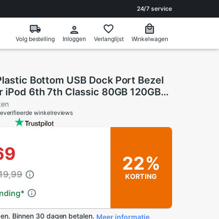
24/7 service
Volg bestelling
Verlanglijst
Winkelwagen
Inloggen
Plastic Bottom USB Dock Port Bezel
r iPod 6th 7th Classic 80GB 120GB
ten
everifieerde winkelreviews
69
22%
19,99
KORTING
ending
*
en. Binnen 30 dagen betalen.
Meer informatie