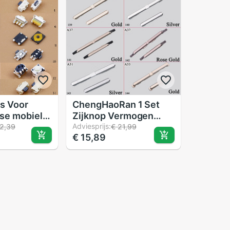
ks Voor
ChengHaoRan 1 Set
se mobiele
Zijknop Vermogen
ower knop
Volume Key
Adviesprijs:
2,39
€ 21,99
€ 15,89
schakelaar
Vervangende
e
onderdelen Voor
e knop
OPPO A33 A37 A51
A53