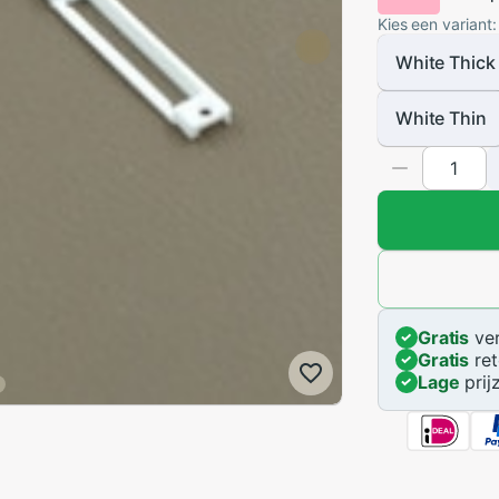
Kies een variant:
White Thick
White Thin
Gratis
ver
Gratis
ret
Lage
prij