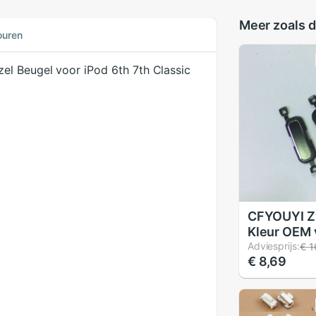
Meer zoals d
ouren
el Beugel voor iPod 6th 7th Classic
CFYOUYI Z
Kleur OEM 
Samsung G
Adviesprijs:
€ 1
€ 8,69
2 Duos G7
G7016 G7
Button Ter