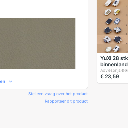
YuXi 28 st
binnenland
telefoon p
Adviesprijs:
€ 3
€ 23,59
lock knop 
ien
kant van d
smartphon
Stel een vraag over het product
Rapporteer dit product